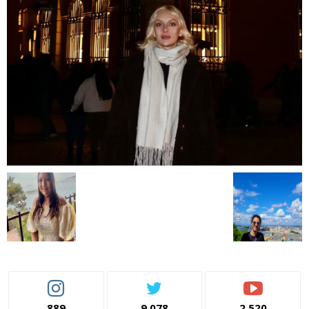
889
9,078
2,520