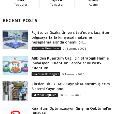
Takipçiler
Takipçiler
Abone
RECENT POSTS
Fujitsu ve Osaka Üniversitesi’nden, kuantum
bilgisayarlarla kimyasal malzeme
hesaplamalarında önemli bir...
Kuantum Hesaplama
21 Temmuz 2026
ABD’den Kuantum Çağı İçin Stratejik Hamle:
İnovasyon, Kuantum Sensörler ve Post-
Kuantum...
Kuantum Kriptografi
9 Temmuz 2026
Çin’den Bir İlk: Açık Kaynak Kuantum İşletim
Sistemi Yayınlandı
Editörün Seçtikleri
30 Haziran 2026
Kuantum Optimizasyon Girişimi Qubtimal’in
Hikayesi