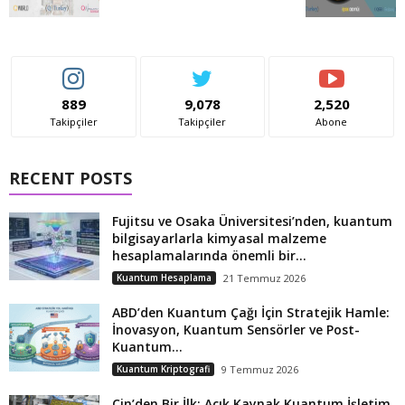
889
9,078
2,520
Takipçiler
Takipçiler
Abone
RECENT POSTS
Fujitsu ve Osaka Üniversitesi’nden, kuantum
bilgisayarlarla kimyasal malzeme
hesaplamalarında önemli bir...
Kuantum Hesaplama
21 Temmuz 2026
ABD’den Kuantum Çağı İçin Stratejik Hamle:
İnovasyon, Kuantum Sensörler ve Post-
Kuantum...
Kuantum Kriptografi
9 Temmuz 2026
Çin’den Bir İlk: Açık Kaynak Kuantum İşletim