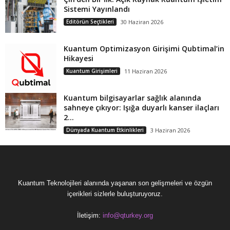
Sistemi Yayınlandı
Editörün Seçtikleri
30 Haziran 2026
Kuantum Optimizasyon Girişimi Qubtimal’in
Hikayesi
Kuantum Girişimleri
11 Haziran 2026
Kuantum bilgisayarlar sağlık alanında
sahneye çıkıyor: Işığa duyarlı kanser ilaçları
2...
Dünyada Kuantum Etkinlikleri
3 Haziran 2026
Kuantum Teknolojileri alanında yaşanan son gelişmeleri ve özgün
içerikleri sizlerle buluşturuyoruz.
İletişim:
info@qturkey.org