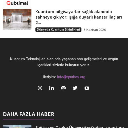
Kuantum bilgisayarlar sağlık alanında
sahneye çıkıyor: Işığa duyarlı kanser ilaçları
2...
Dünyada Kuantum Etkinlikleri
3 Haziran 2026
Kuantum Teknolojileri alanında yaşanan son gelişmeleri ve özgün
içerikleri sizlerle buluşturuyoruz.
İletişim:
info@qturkey.org
DAHA FAZLA HABER
Fujitsu ve Osaka Üniversitesi’nden, kuantum