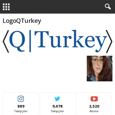
LogoQTurkey
889
9,078
2,520
Takipçiler
Takipçiler
Abone