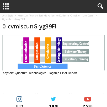
Ana Sayfa
Kuantum Teknolojilerinde Kariyer ve Kullanım Örnekleri (Use Cases)
0_cvmIscunG-yg39FI
0_cvmIscunG-yg39FI
Kaynak: Quantum Technologies Flagship Final Report
889
9,078
2,520