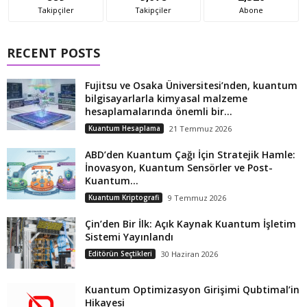
Takipçiler
Takipçiler
Abone
RECENT POSTS
Fujitsu ve Osaka Üniversitesi’nden, kuantum
bilgisayarlarla kimyasal malzeme
hesaplamalarında önemli bir...
Kuantum Hesaplama
21 Temmuz 2026
ABD’den Kuantum Çağı İçin Stratejik Hamle:
İnovasyon, Kuantum Sensörler ve Post-
Kuantum...
Kuantum Kriptografi
9 Temmuz 2026
Çin’den Bir İlk: Açık Kaynak Kuantum İşletim
Sistemi Yayınlandı
Editörün Seçtikleri
30 Haziran 2026
Kuantum Optimizasyon Girişimi Qubtimal’in
Hikayesi