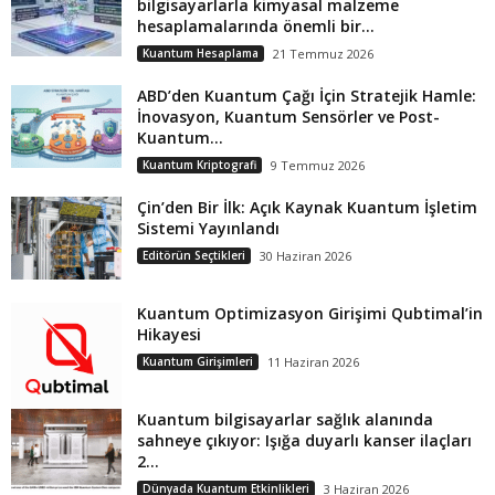
bilgisayarlarla kimyasal malzeme
hesaplamalarında önemli bir...
Kuantum Hesaplama
21 Temmuz 2026
ABD’den Kuantum Çağı İçin Stratejik Hamle:
İnovasyon, Kuantum Sensörler ve Post-
Kuantum...
Kuantum Kriptografi
9 Temmuz 2026
Çin’den Bir İlk: Açık Kaynak Kuantum İşletim
Sistemi Yayınlandı
Editörün Seçtikleri
30 Haziran 2026
Kuantum Optimizasyon Girişimi Qubtimal’in
Hikayesi
Kuantum Girişimleri
11 Haziran 2026
Kuantum bilgisayarlar sağlık alanında
sahneye çıkıyor: Işığa duyarlı kanser ilaçları
2...
Dünyada Kuantum Etkinlikleri
3 Haziran 2026