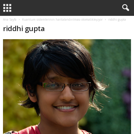
Ana Sayfa
Kuantum sistemlerinin haritalandırılması otomatikleşiyor
riddhi gupta
riddhi gupta