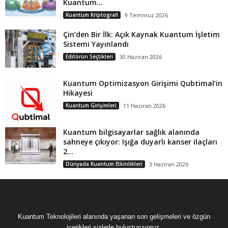
Kuantum...
Kuantum Kriptografi
9 Temmuz 2026
Çin’den Bir İlk: Açık Kaynak Kuantum İşletim
Sistemi Yayınlandı
Editörün Seçtikleri
30 Haziran 2026
Kuantum Optimizasyon Girişimi Qubtimal’in
Hikayesi
Kuantum Girişimleri
11 Haziran 2026
Kuantum bilgisayarlar sağlık alanında
sahneye çıkıyor: Işığa duyarlı kanser ilaçları
2...
Dünyada Kuantum Etkinlikleri
3 Haziran 2026
Kuantum Teknolojileri alanında yaşanan son gelişmeleri ve özgün
içerikleri sizlerle buluşturuyoruz.