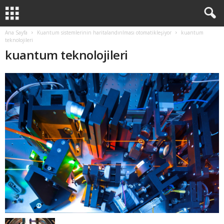
Ana Sayfa
Kuantum sistemlerinin haritalandırılması otomatikleşiyor
kuantum
teknolojileri
kuantum teknolojileri