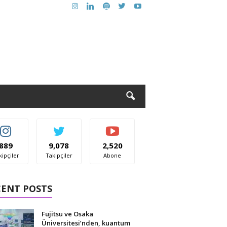
889
9,078
2,520
kipçiler
Takipçiler
Abone
CENT POSTS
Fujitsu ve Osaka
Üniversitesi’nden, kuantum