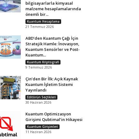
bilgisayarlarla kimyasal
malzeme hesaplamalarında
önemli bir...
Kuantum Hesaplama
21 Temmuz 2026
ABD’den Kuantum Çağı İçin
Stratejik Hamle: İnovasyon,
Kuantum Sensörler ve Post-
Kuantum...
Kuantum Kriptografi
9 Temmuz 2026
Çin’den Bir İlk: Açık Kaynak
Kuantum İşletim Sistemi
Yayınlandı
Editörün Seçtikleri
30 Haziran 2026
Kuantum Optimizasyon
Girişimi Qubtimal’in Hikayesi
Kuantum Girişimleri
11 Haziran 2026