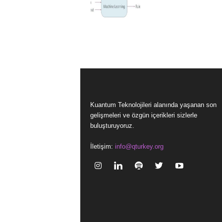
Kuantum Teknolojileri alanında yaşanan son
gelişmeleri ve özgün içerikleri sizlerle
buluşturuyoruz.
İletişim:
info@qturkey.org