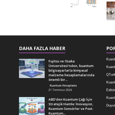
DAHA FAZLA HABER
POP
Kuant
Fujitsu ve Osaka
Üniversitesi’nden, kuantum
Kuant
bilgisayarlarla kimyasal
malzeme hesaplamalarında
QTurk
önemli bir...
Kuant
Kuantum Hesaplama
21 Temmuz 2026
Editör
Kuan
ABD’den Kuantum Çağı İçin
Stratejik Hamle: İnovasyon,
Duyur
Kuantum Sensörler ve Post-
Kuantum...