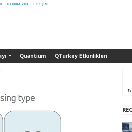
D
HAKKIMIZDA
İLETIŞIM
yı
Quantium
QTurkey Etkinlikleri
-cq
Ta
RE