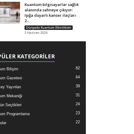
Kuantum bilgisayarlar sağlık
alanında sahneye çıkıyor:
Işığa duyarlı kanser ilaçları
2...
Dünyada Kuantum Etkinlikleri
3 Haziran 2026
ÜLER KATEGORİLER
82
um Bilişim
64
um Gazetesi
39
ey Yayınları
31
um Mekaniği
24
ün Seçtikleri
23
tum Programlama
22
ular