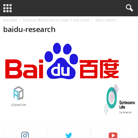
Ana Sayfa
Kuantum Bilişime Yatırım Yapan 6 Asya Şirketi
baidu-research
baidu-research