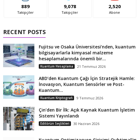
889
9,078
2,520
Takipçiler
Takipçiler
Abone
RECENT POSTS
Fujitsu ve Osaka Üniversitesi’nden, kuantum
bilgisayarlarla kimyasal malzeme
hesaplamalarında önemli bir...
Kuantum Hesaplama
21 Temmuz 2026
ABD’den Kuantum Çağı İçin Stratejik Hamle:
İnovasyon, Kuantum Sensörler ve Post-
Kuantum...
Kuantum Kriptografi
9 Temmuz 2026
Çin’den Bir İlk: Açık Kaynak Kuantum İşletim
Sistemi Yayınlandı
Editörün Seçtikleri
30 Haziran 2026
Kuantum Optimizasyon Girişimi Qubtimal’in