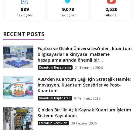
889
9,078
2,520
Takipçiler
Takipçiler
Abone
RECENT POSTS
Fujitsu ve Osaka Üniversitesi’nden, kuantum
bilgisayarlarla kimyasal malzeme
hesaplamalarında önemli bir...
Kuantum Hesaplama
21 Temmuz 2026
ABD’den Kuantum Çağı İçin Stratejik Hamle:
İnovasyon, Kuantum Sensörler ve Post-
Kuantum...
Kuantum Kriptografi
9 Temmuz 2026
Çin’den Bir İlk: Açık Kaynak Kuantum İşletim
Sistemi Yayınlandı
Editörün Seçtikleri
30 Haziran 2026