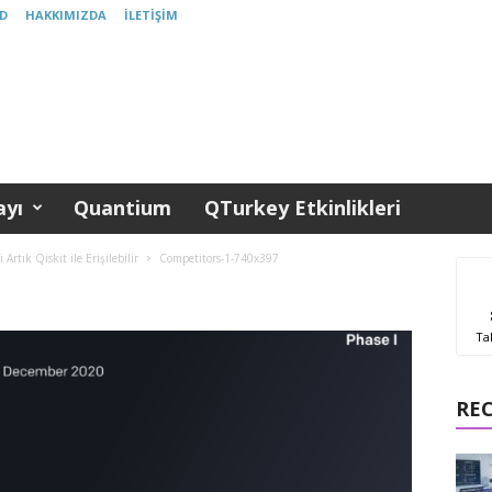
D
HAKKIMIZDA
İLETIŞIM
yı
Quantium
QTurkey Etkinlikleri
tık Qiskit ile Erişilebilir
Competitors-1-740x397
Ta
RE