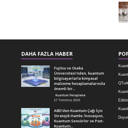
DAHA FAZLA HABER
POP
Kuant
Fujitsu ve Osaka
Üniversitesi’nden, kuantum
Kuant
bilgisayarlarla kimyasal
malzeme hesaplamalarında
QTurk
önemli bir...
Kuant
Kuantum Hesaplama
21 Temmuz 2026
Editör
Kuan
ABD’den Kuantum Çağı İçin
Stratejik Hamle: İnovasyon,
Duyur
Kuantum Sensörler ve Post-
Kuantum...