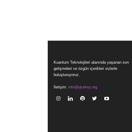
Kuantum Teknolojileri alanında yaşanan son
gelişmeleri ve özgün içerikleri sizlerle
buluşturuyoruz.
İletişim:
info@qturkey.org