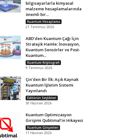
bilgisayarlarla kimyasal
malzeme hesaplamalarında
önemli bir...
Kuantum Hesaplama
21 Temmuz 2026
ABD’den Kuantum Çağı İçin
Stratejik Hamle: İnovasyon,
Kuantum Sensörler ve Post-
Kuantum...
Kuantum Kriptografi
9 Temmuz 2026
Çin’den Bir İlk: Açık Kaynak
Kuantum İşletim Sistemi
Yayınlandı
Editörün Seçtikleri
30 Haziran 2026
Kuantum Optimizasyon
Girişimi Qubtimal’in Hikayesi
Kuantum Girişimleri
11 Haziran 2026