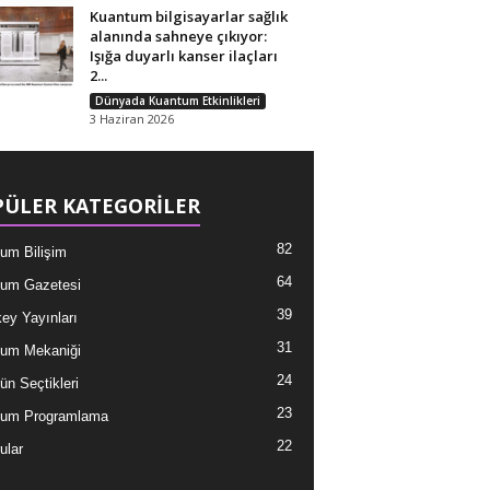
Kuantum bilgisayarlar sağlık
alanında sahneye çıkıyor:
Işığa duyarlı kanser ilaçları
2...
Dünyada Kuantum Etkinlikleri
3 Haziran 2026
ÜLER KATEGORİLER
82
um Bilişim
64
um Gazetesi
39
ey Yayınları
31
um Mekaniği
24
ün Seçtikleri
23
tum Programlama
22
ular