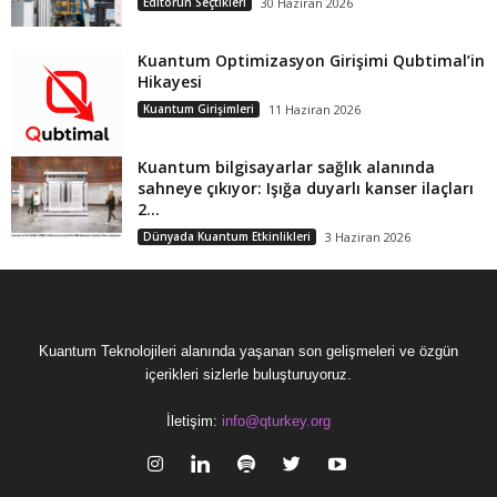
Editörün Seçtikleri
30 Haziran 2026
Kuantum Optimizasyon Girişimi Qubtimal’in
Hikayesi
Kuantum Girişimleri
11 Haziran 2026
Kuantum bilgisayarlar sağlık alanında
sahneye çıkıyor: Işığa duyarlı kanser ilaçları
2...
Dünyada Kuantum Etkinlikleri
3 Haziran 2026
Kuantum Teknolojileri alanında yaşanan son gelişmeleri ve özgün
içerikleri sizlerle buluşturuyoruz.
İletişim:
info@qturkey.org