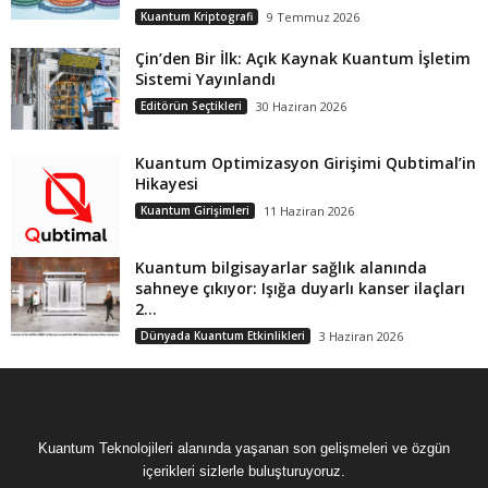
Kuantum Kriptografi
9 Temmuz 2026
Çin’den Bir İlk: Açık Kaynak Kuantum İşletim
Sistemi Yayınlandı
Editörün Seçtikleri
30 Haziran 2026
Kuantum Optimizasyon Girişimi Qubtimal’in
Hikayesi
Kuantum Girişimleri
11 Haziran 2026
Kuantum bilgisayarlar sağlık alanında
sahneye çıkıyor: Işığa duyarlı kanser ilaçları
2...
Dünyada Kuantum Etkinlikleri
3 Haziran 2026
Kuantum Teknolojileri alanında yaşanan son gelişmeleri ve özgün
içerikleri sizlerle buluşturuyoruz.