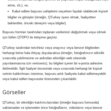
etme, vb.); ve,
Kabul edilen başvuru sahiplerini seçerken faydalı olabilecek kişisel
bilgiler ve görüşler (örneğin, QTurkey üyesi olmak, faaliyetten
beklentiler, önceki deneyim veya bilgiler).
Başvuru formları tarafından toplanan verilerinizi değiştirmek veya silmek
için lütfen QTDPO ile iletişime geçiniz.
QTurkey tarafından tercihiniz veya onayınız veya benzer bilgilerden
herhangi birine hala ihtiyaç duyulacaksa (örneğin, fotoğrafınızın etkinlik
sırasında çekilmesine ve ardından etkinliğin web sitesinde
yayınlanmasına izin verirseniz), bu bilgileri içeren bir e-posta adresine
iletilmelidir. İlgili faaliyet öncesinde veya sırasında herhangi bir kişisel
verinin kaldırılması istenirse, başvuru artık faaliyete kabul edilemeyebilir
veya kabul edilen başvurular listesinden çıkarılabilir.
Görseller
QTurkey, bir etkinliğin katılımcılarından (örneğin başvuru formunda)
saklamadan ve işlemeden önce fotoğraflarını, videolarını veya benzer