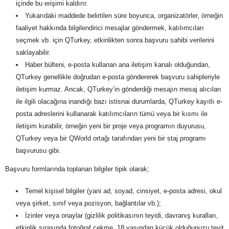
içinde bu erişimi kaldırır.
Yukarıdaki maddede belirtilen süre boyunca, organizatörler, örneğin
faaliyet hakkında bilgilendirici mesajlar göndermek, katılımcıları
seçmek vb. için QTurkey, etkinlikten sonra başvuru sahibi verilerini
saklayabilir.
Haber bülteni, e-posta kullanan ana iletişim kanalı olduğundan,
QTurkey genellikle doğrudan e-posta göndererek başvuru sahipleriyle
iletişim kurmaz. Ancak, QTurkey’in gönderdiği mesajın mesaj alıcıları
ile ilgili olacağına inandığı bazı istisnai durumlarda, QTurkey kayıtlı e-
posta adreslerini kullanarak katılımcıların tümü veya bir kısmı ile
iletişim kurabilir, örneğin yeni bir proje veya programın duyurusu,
QTurkey veya bir QWorld ortağı tarafından yeni bir staj programı
başvurusu gibi.
Başvuru formlarında toplanan bilgiler tipik olarak;
Temel kişisel bilgiler (yani ad, soyad, cinsiyet, e-posta adresi, okul
veya şirket, sınıf veya pozisyon, bağlantılar vb.);
İzinler veya onaylar (gizlilik politikasının teyidi, davranış kuralları,
etkinlik sırasında fotoğraf çekme, 18 yaşından küçük olduğunuzu teyit