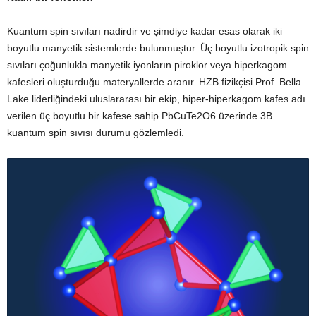
Kuantum spin sıvıları nadirdir ve şimdiye kadar esas olarak iki
boyutlu manyetik sistemlerde bulunmuştur. Üç boyutlu izotropik spin
sıvıları çoğunlukla manyetik iyonların piroklor veya hiperkagom
kafesleri oluşturduğu materyallerde aranır. HZB fizikçisi Prof. Bella
Lake liderliğindeki uluslararası bir ekip, hiper-hiperkagom kafes adı
verilen üç boyutlu bir kafese sahip PbCuTe2O6 üzerinde 3B
kuantum spin sıvısı durumu gözlemledi.