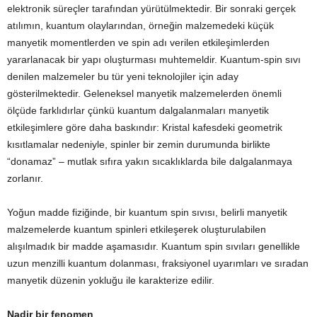
elektronik süreçler tarafından yürütülmektedir. Bir sonraki gerçek
atılımın, kuantum olaylarından, örneğin malzemedeki küçük
manyetik momentlerden ve spin adı verilen etkileşimlerden
yararlanacak bir yapı oluşturması muhtemeldir. Kuantum-spin sıvı
denilen malzemeler bu tür yeni teknolojiler için aday
gösterilmektedir. Geleneksel manyetik malzemelerden önemli
ölçüde farklıdırlar çünkü kuantum dalgalanmaları manyetik
etkileşimlere göre daha baskındır: Kristal kafesdeki geometrik
kısıtlamalar nedeniyle, spinler bir zemin durumunda birlikte
“donamaz” – mutlak sıfıra yakın sıcaklıklarda bile dalgalanmaya
zorlanır.
Yoğun madde fiziğinde, bir kuantum spin sıvısı, belirli manyetik
malzemelerde kuantum spinleri etkileşerek oluşturulabilen
alışılmadık bir madde aşamasıdır. Kuantum spin sıvıları genellikle
uzun menzilli kuantum dolanması, fraksiyonel uyarımları ve sıradan
manyetik düzenin yokluğu ile karakterize edilir.
Nadir bir fenomen