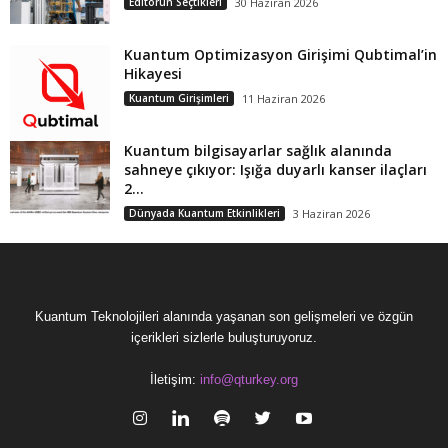
Editörün Seçtikleri
30 Haziran 2026
Kuantum Optimizasyon Girişimi Qubtimal’in
Hikayesi
Kuantum Girişimleri
11 Haziran 2026
Kuantum bilgisayarlar sağlık alanında
sahneye çıkıyor: Işığa duyarlı kanser ilaçları
2...
Dünyada Kuantum Etkinlikleri
3 Haziran 2026
Kuantum Teknolojileri alanında yaşanan son gelişmeleri ve özgün
içerikleri sizlerle buluşturuyoruz.
İletişim:
info@qturkey.org