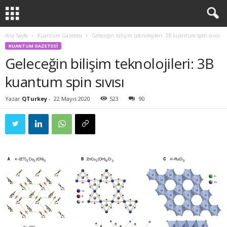
Ana Sayfa
Kuantum Gazetesi
Geleceğin bilişim teknolojileri: 3B kuantum spin sıvısı
KUANTUM GAZETESI
Geleceğin bilişim teknolojileri: 3B
kuantum spin sıvısı
Yazar
QTurkey
-
22 Mayıs 2020
523
90