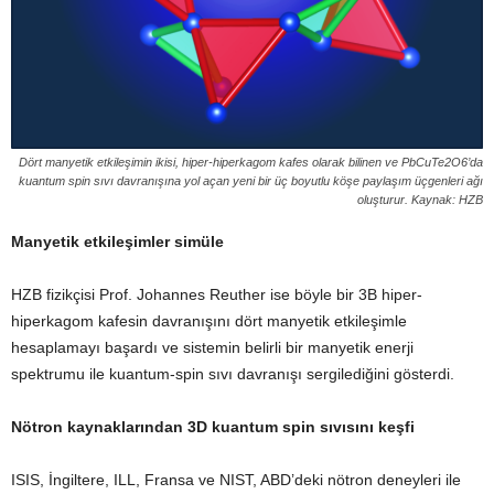
Dört manyetik etkileşimin ikisi, hiper-hiperkagom kafes olarak bilinen ve PbCuTe2O6’da
kuantum spin sıvı davranışına yol açan yeni bir üç boyutlu köşe paylaşım üçgenleri ağı
oluşturur. Kaynak: HZB
Manyetik etkileşimler simüle
HZB fizikçisi Prof. Johannes Reuther ise böyle bir 3B hiper-
hiperkagom kafesin davranışını dört manyetik etkileşimle
hesaplamayı başardı ve sistemin belirli bir manyetik enerji
spektrumu ile kuantum-spin sıvı davranışı sergilediğini gösterdi.
Nötron kaynaklarından 3D kuantum spin sıvısını keşfi
ISIS, İngiltere, ILL, Fransa ve NIST, ABD’deki nötron deneyleri ile