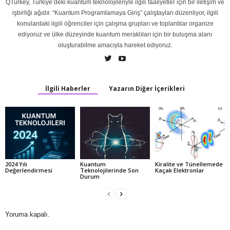
QTurkey, Türkiye’deki kuantum teknolojileriyle ilgili faaliyetler için bir iletişim ve
işbirliği ağıdır. “Kuantum Programlamaya Giriş” çalıştayları düzenliyor, ilgili
konulardaki ilgili öğrenciler için çalışma grupları ve toplantılar organize
ediyoruz ve ülke düzeyinde kuantum meraklıları için bir buluşma alanı
oluşturabilme amacıyla hareket ediyoruz.
İlgili Haberler
Yazarın Diğer İçerikleri
2024 Yılı
Kuantum
Kiralite ve Tünellemede
Değerlendirmesi
Teknolojilerinde Son
Kaçak Elektronlar
Durum
Yoruma kapalı.