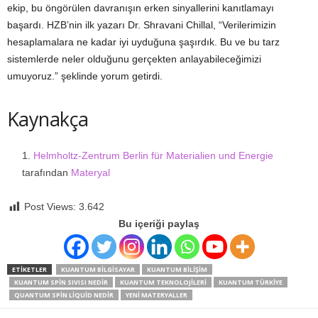
ekip, bu öngörülen davranışın erken sinyallerini kanıtlamayı
başardı.
HZB’nin ilk yazarı Dr. Shravani Chillal, “Verilerimizin
hesaplamalara ne kadar iyi uyduğuna şaşırdık. Bu ve bu tarz
sistemlerde neler olduğunu gerçekten anlayabileceğimizi
umuyoruz.” şeklinde yorum getirdi.
Kaynakça
Helmholtz-Zentrum Berlin für Materialien und Energie
tarafından
Materyal
Post Views:
3.642
Bu içeriği paylaş
ETIKETLER
KUANTUM BILGISAYAR
KUANTUM BILIŞIM
KUANTUM SPIN SIVISI NEDIR
KUANTUM TEKNOLOJILERI
KUANTUM TÜRKIYE
QUANTUM SPIN LIQUID NEDIR
YENI MATERYALLER