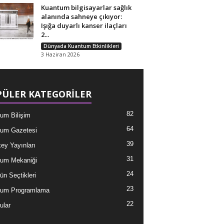
Kuantum bilgisayarlar sağlık
alanında sahneye çıkıyor:
Işığa duyarlı kanser ilaçları
2...
Dünyada Kuantum Etkinlikleri
3 Haziran 2026
ÜLER KATEGORİLER
82
um Bilişim
64
um Gazetesi
39
ey Yayınları
31
um Mekaniği
24
ün Seçtikleri
23
tum Programlama
22
ular