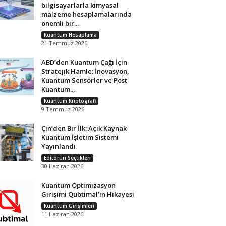
bilgisayarlarla kimyasal
malzeme hesaplamalarında
önemli bir...
Kuantum Hesaplama
21 Temmuz 2026
ABD’den Kuantum Çağı İçin
Stratejik Hamle: İnovasyon,
Kuantum Sensörler ve Post-
Kuantum...
Kuantum Kriptografi
9 Temmuz 2026
Çin’den Bir İlk: Açık Kaynak
Kuantum İşletim Sistemi
Yayınlandı
Editörün Seçtikleri
30 Haziran 2026
Kuantum Optimizasyon
Girişimi Qubtimal’in Hikayesi
Kuantum Girişimleri
11 Haziran 2026