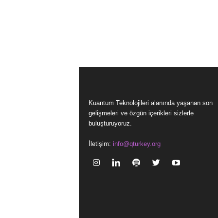
Kuantum Teknolojileri alanında yaşanan son
gelişmeleri ve özgün içerikleri sizlerle
buluşturuyoruz.
İletişim:
info@qturkey.org