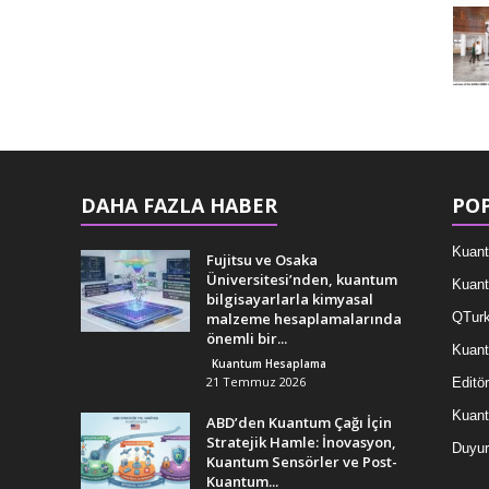
DAHA FAZLA HABER
POP
Kuant
Fujitsu ve Osaka
Üniversitesi’nden, kuantum
Kuant
bilgisayarlarla kimyasal
malzeme hesaplamalarında
QTurk
önemli bir...
Kuant
Kuantum Hesaplama
21 Temmuz 2026
Editör
Kuan
ABD’den Kuantum Çağı İçin
Stratejik Hamle: İnovasyon,
Duyur
Kuantum Sensörler ve Post-
Kuantum...