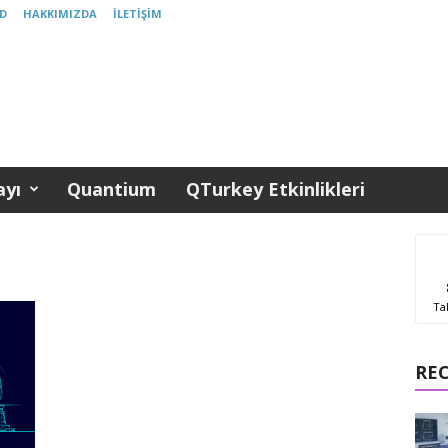
D
HAKKIMIZDA
İLETIŞIM
yı
Quantium
QTurkey Etkinlikleri
Ta
RE