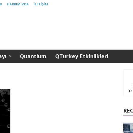
D
HAKKIMIZDA
İLETIŞIM
yı
Quantium
QTurkey Etkinlikleri
Ta
RE