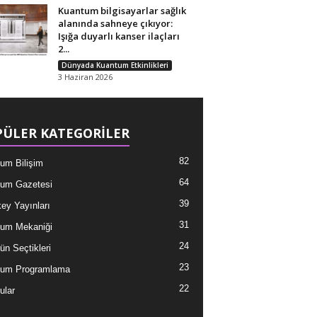
Kuantum bilgisayarlar sağlık
alanında sahneye çıkıyor:
Işığa duyarlı kanser ilaçları
2...
Dünyada Kuantum Etkinlikleri
3 Haziran 2026
ÜLER KATEGORİLER
82
um Bilişim
64
um Gazetesi
39
ey Yayınları
31
um Mekaniği
24
ün Seçtikleri
23
tum Programlama
22
ular