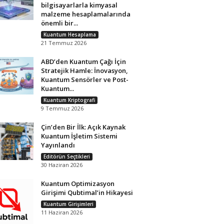
bilgisayarlarla kimyasal
malzeme hesaplamalarında
önemli bir...
Kuantum Hesaplama
21 Temmuz 2026
ABD’den Kuantum Çağı İçin
Stratejik Hamle: İnovasyon,
Kuantum Sensörler ve Post-
Kuantum...
Kuantum Kriptografi
9 Temmuz 2026
Çin’den Bir İlk: Açık Kaynak
Kuantum İşletim Sistemi
Yayınlandı
Editörün Seçtikleri
30 Haziran 2026
Kuantum Optimizasyon
Girişimi Qubtimal’in Hikayesi
Kuantum Girişimleri
11 Haziran 2026