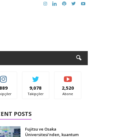
889
9,078
2,520
kipçiler
Takipçiler
Abone
CENT POSTS
Fujitsu ve Osaka
Üniversitesi’nden, kuantum