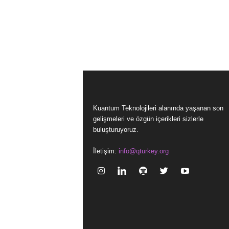
Kuantum Teknolojileri alanında yaşanan son
gelişmeleri ve özgün içerikleri sizlerle
buluşturuyoruz.
İletişim:
info@qturkey.org