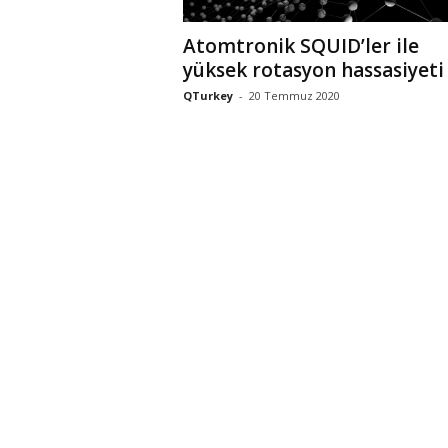
Atomtronik SQUID’ler ile
yüksek rotasyon hassasiyeti
QTurkey
-
20 Temmuz 2020