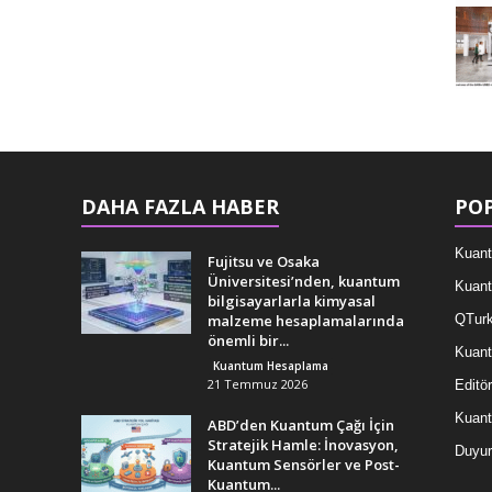
DAHA FAZLA HABER
POP
Kuant
Fujitsu ve Osaka
Üniversitesi’nden, kuantum
Kuant
bilgisayarlarla kimyasal
malzeme hesaplamalarında
QTurk
önemli bir...
Kuant
Kuantum Hesaplama
21 Temmuz 2026
Editör
Kuan
ABD’den Kuantum Çağı İçin
Stratejik Hamle: İnovasyon,
Duyur
Kuantum Sensörler ve Post-
Kuantum...