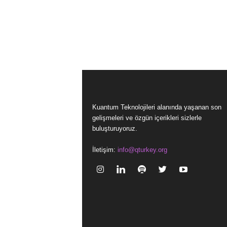
Kuantum Teknolojileri alanında yaşanan son
gelişmeleri ve özgün içerikleri sizlerle
buluşturuyoruz.
İletişim:
info@qturkey.org