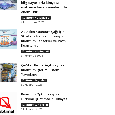
bilgisayarlarla kimyasal
malzeme hesaplamalarında
önemli bir...
Kuantum Hesaplama
21 Temmuz 2026
ABD’den Kuantum Çağı İçin
Stratejik Hamle: İnovasyon,
Kuantum Sensörler ve Post-
Kuantum...
Kuantum Kriptografi
9 Temmuz 2026
Çin’den Bir İlk: Açık Kaynak
Kuantum İşletim Sistemi
Yayınlandı
Editörün Seçtikleri
30 Haziran 2026
Kuantum Optimizasyon
Girişimi Qubtimal’in Hikayesi
Kuantum Girişimleri
11 Haziran 2026