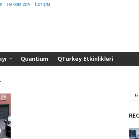
D
HAKKIMIZDA
İLETIŞIM
yı
Quantium
QTurkey Etkinlikleri
r
Ta
RE