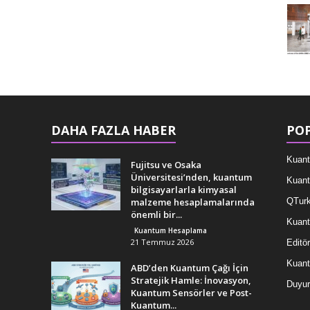
DAHA FAZLA HABER
POP
Kuant
Fujitsu ve Osaka
Üniversitesi’nden, kuantum
Kuant
bilgisayarlarla kimyasal
malzeme hesaplamalarında
QTurk
önemli bir...
Kuant
Kuantum Hesaplama
21 Temmuz 2026
Editör
Kuan
ABD’den Kuantum Çağı İçin
Stratejik Hamle: İnovasyon,
Duyur
Kuantum Sensörler ve Post-
Kuantum...