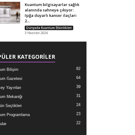
Kuantum bilgisayarlar sağlık
alanında sahneye çıkıyor:
Işığa duyarlı kanser ilaçları
2...
Dünyada Kuantum Etkinlikleri
3 Haziran 2026
ÜLER KATEGORİLER
82
um Bilişim
64
um Gazetesi
39
ey Yayınları
31
um Mekaniği
24
ün Seçtikleri
23
tum Programlama
22
ular