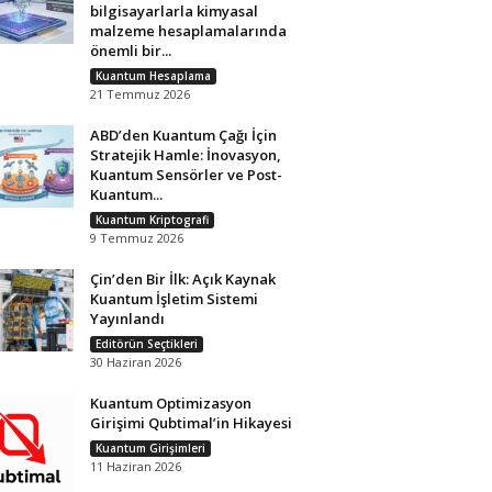
bilgisayarlarla kimyasal
malzeme hesaplamalarında
önemli bir...
Kuantum Hesaplama
21 Temmuz 2026
ABD’den Kuantum Çağı İçin
Stratejik Hamle: İnovasyon,
Kuantum Sensörler ve Post-
Kuantum...
Kuantum Kriptografi
9 Temmuz 2026
Çin’den Bir İlk: Açık Kaynak
Kuantum İşletim Sistemi
Yayınlandı
Editörün Seçtikleri
30 Haziran 2026
Kuantum Optimizasyon
Girişimi Qubtimal’in Hikayesi
Kuantum Girişimleri
11 Haziran 2026