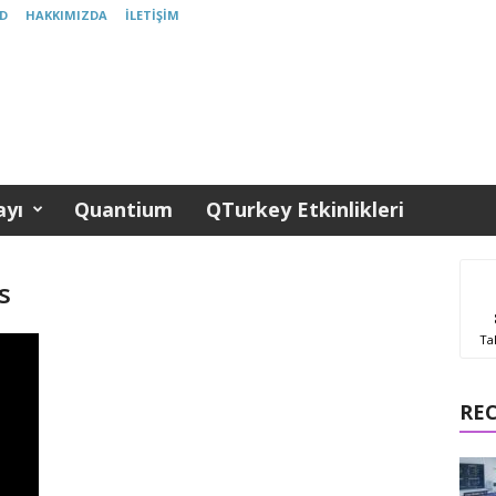
D
HAKKIMIZDA
İLETIŞIM
yı
Quantium
QTurkey Etkinlikleri
s
Ta
RE