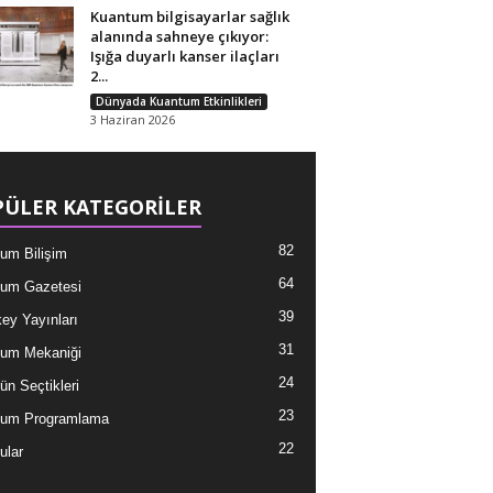
Kuantum bilgisayarlar sağlık
alanında sahneye çıkıyor:
Işığa duyarlı kanser ilaçları
2...
Dünyada Kuantum Etkinlikleri
3 Haziran 2026
ÜLER KATEGORİLER
82
um Bilişim
64
um Gazetesi
39
ey Yayınları
31
um Mekaniği
24
ün Seçtikleri
23
tum Programlama
22
ular