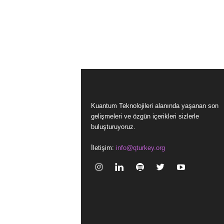
Kuantum Teknolojileri alanında yaşanan son
gelişmeleri ve özgün içerikleri sizlerle
buluşturuyoruz.
İletişim:
info@qturkey.org