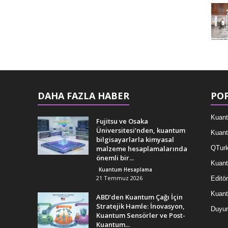
DAHA FAZLA HABER
POP
Kuant
Fujitsu ve Osaka
Üniversitesi’nden, kuantum
Kuant
bilgisayarlarla kimyasal
malzeme hesaplamalarında
QTurk
önemli bir...
Kuant
Kuantum Hesaplama
21 Temmuz 2026
Editör
Kuan
ABD’den Kuantum Çağı İçin
Stratejik Hamle: İnovasyon,
Duyur
Kuantum Sensörler ve Post-
Kuantum...