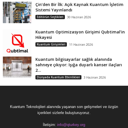
Çin’den Bir İlk: Açık Kaynak Kuantum İşletim
Sistemi Yayınlandı
Editörün Seçtikleri
30 Haziran 2026
Kuantum Optimizasyon Girişimi Qubtimal’in
Hikayesi
Kuantum Girişimleri
11 Haziran 2026
Kuantum bilgisayarlar sağlık alanında
sahneye çıkıyor: Işığa duyarlı kanser ilaçları
2...
Dünyada Kuantum Etkinlikleri
3 Haziran 2026
Kuantum Teknolojileri alanında yaşanan son gelişmeleri ve özgün
içerikleri sizlerle buluşturuyoruz.
İletişim:
info@qturkey.org