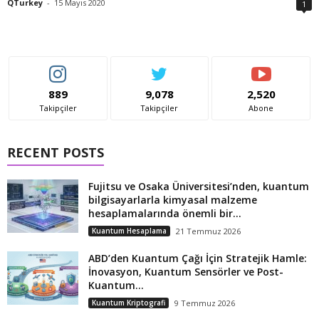
QTurkey
-
15 Mayıs 2020
1
889
9,078
2,520
Takipçiler
Takipçiler
Abone
RECENT POSTS
Fujitsu ve Osaka Üniversitesi’nden, kuantum
bilgisayarlarla kimyasal malzeme
hesaplamalarında önemli bir...
Kuantum Hesaplama
21 Temmuz 2026
ABD’den Kuantum Çağı İçin Stratejik Hamle:
İnovasyon, Kuantum Sensörler ve Post-
Kuantum...
Kuantum Kriptografi
9 Temmuz 2026