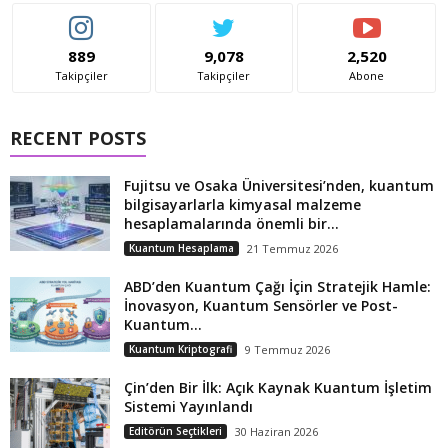
889
9,078
2,520
Takipçiler
Takipçiler
Abone
RECENT POSTS
Fujitsu ve Osaka Üniversitesi’nden, kuantum
bilgisayarlarla kimyasal malzeme
hesaplamalarında önemli bir...
Kuantum Hesaplama
21 Temmuz 2026
ABD’den Kuantum Çağı İçin Stratejik Hamle:
İnovasyon, Kuantum Sensörler ve Post-
Kuantum...
Kuantum Kriptografi
9 Temmuz 2026
Çin’den Bir İlk: Açık Kaynak Kuantum İşletim
Sistemi Yayınlandı
Editörün Seçtikleri
30 Haziran 2026