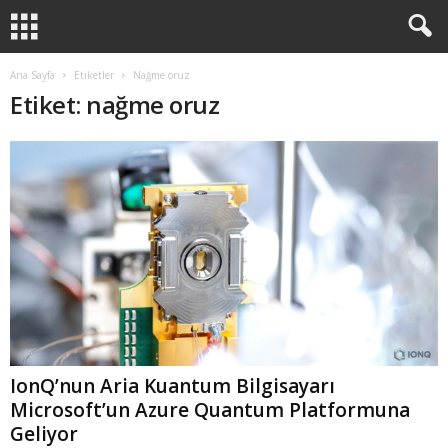
Ana Sayfa
Etiketler
Nağme oruz
Etiket: nağme oruz
IonQ’nun Aria Kuantum Bilgisayarı
Microsoft’un Azure Quantum Platformuna
Geliyor