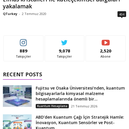
yakalamak
QTurkey
-
2 Temmuz 2020
404
889
9,078
2,520
Takipçiler
Takipçiler
Abone
RECENT POSTS
Fujitsu ve Osaka Üniversitesi’nden, kuantum
bilgisayarlarla kimyasal malzeme
hesaplamalarında önemli bir...
Kuantum Hesaplama
21 Temmuz 2026
ABD’den Kuantum Çağı İçin Stratejik Hamle:
İnovasyon, Kuantum Sensörler ve Post-
Kuantum...