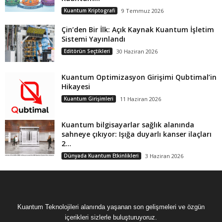
Kuantum Kriptografi
9 Temmuz 2026
Çin’den Bir İlk: Açık Kaynak Kuantum İşletim
Sistemi Yayınlandı
Editörün Seçtikleri
30 Haziran 2026
Kuantum Optimizasyon Girişimi Qubtimal’in
Hikayesi
Kuantum Girişimleri
11 Haziran 2026
Kuantum bilgisayarlar sağlık alanında
sahneye çıkıyor: Işığa duyarlı kanser ilaçları
2...
Dünyada Kuantum Etkinlikleri
3 Haziran 2026
Kuantum Teknolojileri alanında yaşanan son gelişmeleri ve özgün
içerikleri sizlerle buluşturuyoruz.