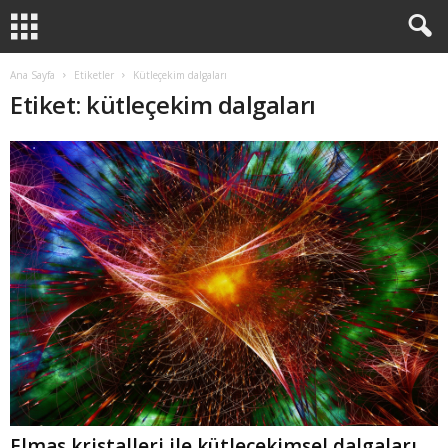
Ana Sayfa
Etiketler
Kütleçekim dalgaları
Etiket: kütleçekim dalgaları
Elmas kristalleri ile kütleçekimsel dalgaları