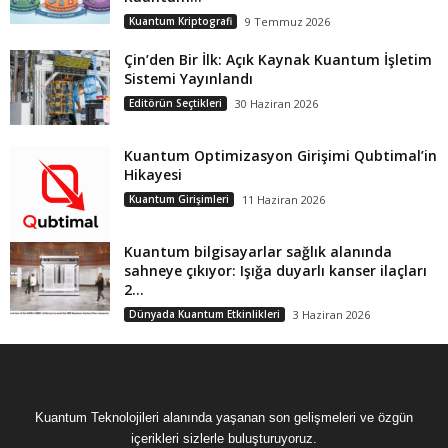
Kuantum Kriptografi
9 Temmuz 2026
Çin’den Bir İlk: Açık Kaynak Kuantum İşletim
Sistemi Yayınlandı
Editörün Seçtikleri
30 Haziran 2026
Kuantum Optimizasyon Girişimi Qubtimal’in
Hikayesi
Kuantum Girişimleri
11 Haziran 2026
Kuantum bilgisayarlar sağlık alanında
sahneye çıkıyor: Işığa duyarlı kanser ilaçları
2...
Dünyada Kuantum Etkinlikleri
3 Haziran 2026
Kuantum Teknolojileri alanında yaşanan son gelişmeleri ve özgün
içerikleri sizlerle buluşturuyoruz.