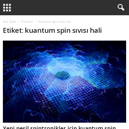
Ana Sayfa
Etiketler
Kuantum spin sıvısı hali
Etiket: kuantum spin sıvısı hali
Yeni nesil spintronikler için kuantum spin