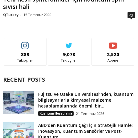
sıvısı hali
QTurkey
-
15 Temmuz 2020
43
889
9,078
2,520
Takipçiler
Takipçiler
Abone
RECENT POSTS
Fujitsu ve Osaka Üniversitesi’nden, kuantum
bilgisayarlarla kimyasal malzeme
hesaplamalarında önemli bir...
Kuantum Hesaplama
21 Temmuz 2026
ABD’den Kuantum Çağı İçin Stratejik Hamle:
İnovasyon, Kuantum Sensörler ve Post-
Kuantum...