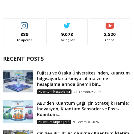
889
9,078
2,520
Takipçiler
Takipçiler
Abone
RECENT POSTS
Fujitsu ve Osaka Üniversitesi’nden, kuantum
bilgisayarlarla kimyasal malzeme
hesaplamalarında önemli bir...
Kuantum Hesaplama
21 Temmuz 2026
ABD’den Kuantum Çağı İçin Stratejik Hamle:
İnovasyon, Kuantum Sensörler ve Post-
Kuantum...
Kuantum Kriptografi
9 Temmuz 2026
Çin’den Bir İlk: Açık Kaynak Kuantum İşletim