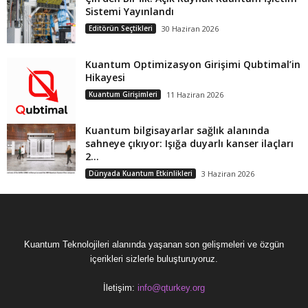
Sistemi Yayınlandı
Editörün Seçtikleri
30 Haziran 2026
Kuantum Optimizasyon Girişimi Qubtimal’in
Hikayesi
Kuantum Girişimleri
11 Haziran 2026
Kuantum bilgisayarlar sağlık alanında
sahneye çıkıyor: Işığa duyarlı kanser ilaçları
2...
Dünyada Kuantum Etkinlikleri
3 Haziran 2026
Kuantum Teknolojileri alanında yaşanan son gelişmeleri ve özgün
içerikleri sizlerle buluşturuyoruz.
İletişim:
info@qturkey.org