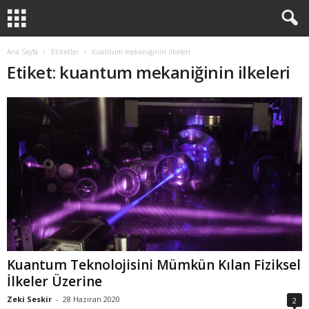
Ana Sayfa
Etiketler
Kuantum mekaniğinin ilkeleri
Etiket: kuantum mekaniğinin ilkeleri
Kuantum Teknolojisini Mümkün Kılan Fiziksel
İlkeler Üzerine
Zeki Seskir
-
28 Haziran 2020
2