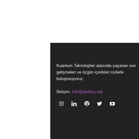
Kuantum Teknolojileri alanında yaşanan son
gelişmeleri ve özgün içerikleri sizlerle
buluşturuyoruz.
İletişim:
info@qturkey.org