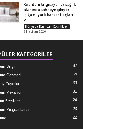
Kuantum bilgisayarlar sağlık
alanında sahneye çıkıyor:
Işığa duyarlı kanser ilaçları
2...
Dünyada Kuantum Etkinlikleri
3 Haziran 2026
ÜLER KATEGORİLER
82
um Bilişim
64
um Gazetesi
39
ey Yayınları
31
um Mekaniği
24
ün Seçtikleri
23
tum Programlama
22
ular