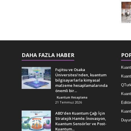
DAHA FAZLA HABER
POP
Kuant
Fujitsu ve Osaka
Üniversitesi’nden, kuantum
Kuant
bilgisayarlarla kimyasal
malzeme hesaplamalarında
QTurk
önemli bir...
Kuant
Kuantum Hesaplama
21 Temmuz 2026
Editör
Kuan
ABD’den Kuantum Çağı İçin
Stratejik Hamle: İnovasyon,
Duyur
Kuantum Sensörler ve Post-
Kuantum...