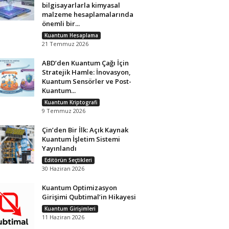
bilgisayarlarla kimyasal
malzeme hesaplamalarında
önemli bir...
Kuantum Hesaplama
21 Temmuz 2026
ABD’den Kuantum Çağı İçin
Stratejik Hamle: İnovasyon,
Kuantum Sensörler ve Post-
Kuantum...
Kuantum Kriptografi
9 Temmuz 2026
Çin’den Bir İlk: Açık Kaynak
Kuantum İşletim Sistemi
Yayınlandı
Editörün Seçtikleri
30 Haziran 2026
Kuantum Optimizasyon
Girişimi Qubtimal’in Hikayesi
Kuantum Girişimleri
11 Haziran 2026