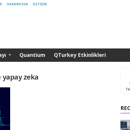
D
HAKKIMIZDA
İLETIŞIM
yı
Quantium
QTurkey Etkinlikleri
e yapay zeka
Ta
RE