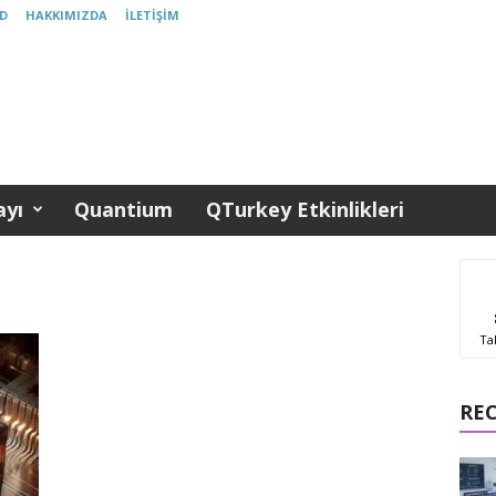
D
HAKKIMIZDA
İLETIŞIM
yı
Quantium
QTurkey Etkinlikleri
Ta
RE