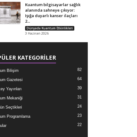
Kuantum bilgisayarlar sağlık
alanında sahneye çıkıyor:
Işığa duyarlı kanser ilaçları
2...
Dünyada Kuantum Etkinlikleri
3 Haziran 2026
ÜLER KATEGORİLER
82
um Bilişim
64
um Gazetesi
39
ey Yayınları
31
um Mekaniği
24
ün Seçtikleri
23
tum Programlama
22
ular