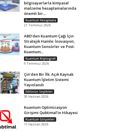
bilgisayarlarla kimyasal
malzeme hesaplamalarında
önemli bir...
Kuantum Hesaplama
21 Temmuz 2026
ABD’den Kuantum Çağı İçin
Stratejik Hamle: İnovasyon,
Kuantum Sensörler ve Post-
Kuantum...
Kuantum Kriptografi
9 Temmuz 2026
Çin’den Bir İlk: Açık Kaynak
Kuantum İşletim Sistemi
Yayınlandı
Editörün Seçtikleri
30 Haziran 2026
Kuantum Optimizasyon
Girişimi Qubtimal’in Hikayesi
Kuantum Girişimleri
11 Haziran 2026