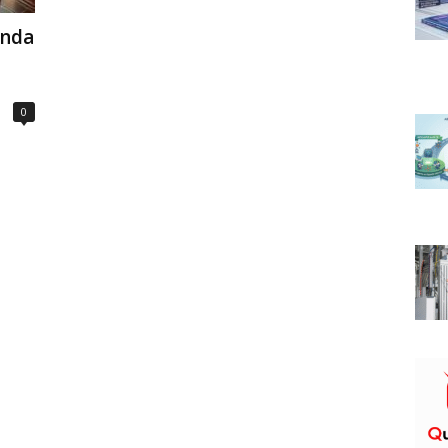
ında
0