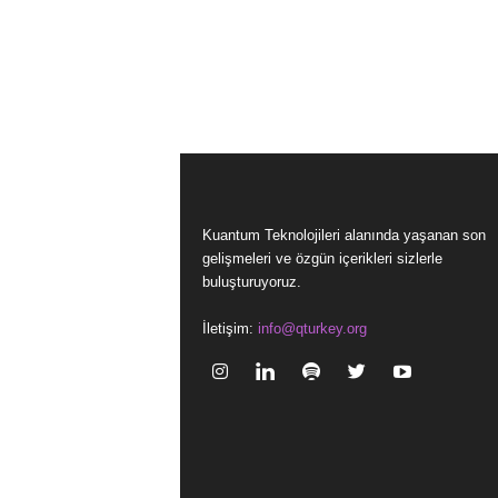
Kuantum Teknolojileri alanında yaşanan son
gelişmeleri ve özgün içerikleri sizlerle
buluşturuyoruz.
İletişim:
info@qturkey.org