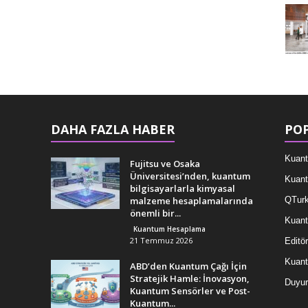
DAHA FAZLA HABER
POP
Kuant
Fujitsu ve Osaka
Üniversitesi’nden, kuantum
Kuant
bilgisayarlarla kimyasal
malzeme hesaplamalarında
QTurk
önemli bir...
Kuant
Kuantum Hesaplama
21 Temmuz 2026
Editör
Kuan
ABD’den Kuantum Çağı İçin
Stratejik Hamle: İnovasyon,
Duyur
Kuantum Sensörler ve Post-
Kuantum...