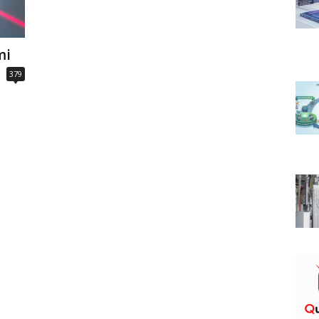
mi
379