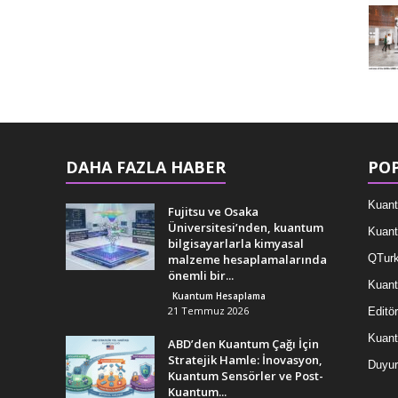
DAHA FAZLA HABER
POP
Kuant
Fujitsu ve Osaka
Üniversitesi’nden, kuantum
Kuant
bilgisayarlarla kimyasal
malzeme hesaplamalarında
QTurk
önemli bir...
Kuant
Kuantum Hesaplama
21 Temmuz 2026
Editör
Kuan
ABD’den Kuantum Çağı İçin
Stratejik Hamle: İnovasyon,
Duyur
Kuantum Sensörler ve Post-
Kuantum...