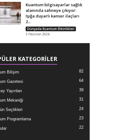
Kuantum bilgisayarlar sağlık
alanında sahneye çıkıyor:
Işığa duyarlı kanser ilaçları
2...
Dünyada Kuantum Etkinlikleri
3 Haziran 2026
ÜLER KATEGORİLER
82
um Bilişim
64
um Gazetesi
39
ey Yayınları
31
um Mekaniği
24
ün Seçtikleri
23
tum Programlama
22
ular