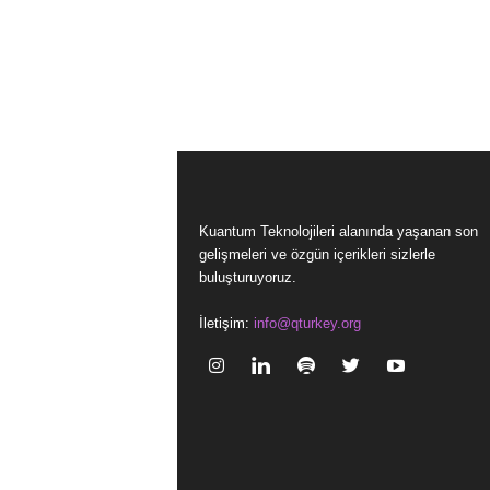
Kuantum Teknolojileri alanında yaşanan son
gelişmeleri ve özgün içerikleri sizlerle
buluşturuyoruz.
İletişim:
info@qturkey.org