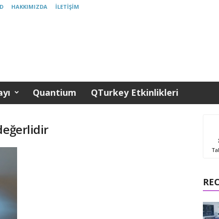
D
HAKKIMIZDA
İLETIŞIM
yı
Quantium
QTurkey Etkinlikleri
eğerlidir
Ta
RE