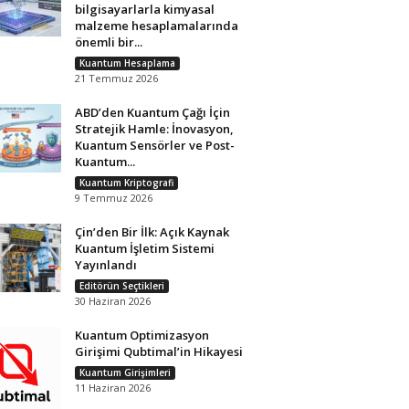
bilgisayarlarla kimyasal
malzeme hesaplamalarında
önemli bir...
Kuantum Hesaplama
21 Temmuz 2026
ABD’den Kuantum Çağı İçin
Stratejik Hamle: İnovasyon,
Kuantum Sensörler ve Post-
Kuantum...
Kuantum Kriptografi
9 Temmuz 2026
Çin’den Bir İlk: Açık Kaynak
Kuantum İşletim Sistemi
Yayınlandı
Editörün Seçtikleri
30 Haziran 2026
Kuantum Optimizasyon
Girişimi Qubtimal’in Hikayesi
Kuantum Girişimleri
11 Haziran 2026