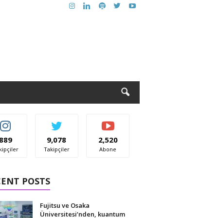
889
9,078
2,520
kipçiler
Takipçiler
Abone
CENT POSTS
Fujitsu ve Osaka
Üniversitesi’nden, kuantum