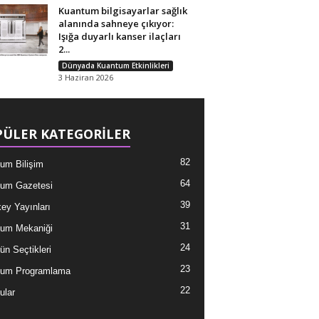
Kuantum bilgisayarlar sağlık
alanında sahneye çıkıyor:
Işığa duyarlı kanser ilaçları
2...
Dünyada Kuantum Etkinlikleri
3 Haziran 2026
ÜLER KATEGORİLER
82
um Bilişim
64
um Gazetesi
39
ey Yayınları
31
um Mekaniği
24
ün Seçtikleri
23
tum Programlama
22
ular