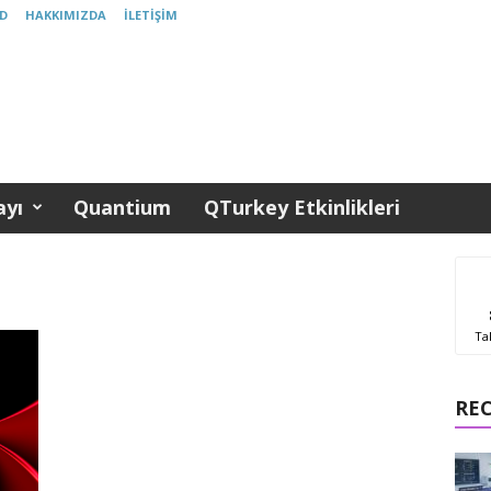
D
HAKKIMIZDA
İLETIŞIM
yı
Quantium
QTurkey Etkinlikleri
Ta
RE