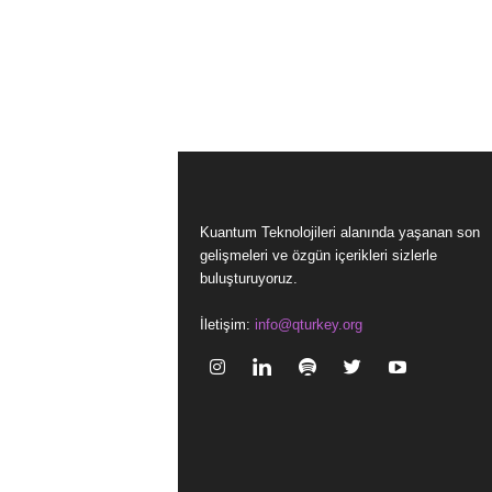
Kuantum Teknolojileri alanında yaşanan son
gelişmeleri ve özgün içerikleri sizlerle
buluşturuyoruz.
İletişim:
info@qturkey.org