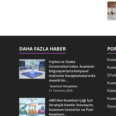
DAHA FAZLA HABER
POP
Kuant
Fujitsu ve Osaka
Üniversitesi’nden, kuantum
Kuant
bilgisayarlarla kimyasal
malzeme hesaplamalarında
QTurk
önemli bir...
Kuant
Kuantum Hesaplama
21 Temmuz 2026
Editör
Kuan
ABD’den Kuantum Çağı İçin
Stratejik Hamle: İnovasyon,
Duyur
Kuantum Sensörler ve Post-
Kuantum...