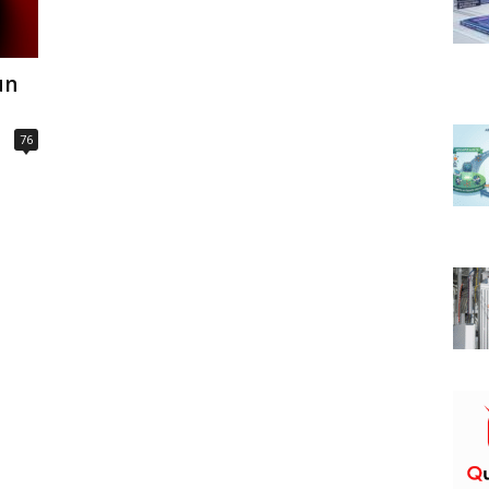
un
76