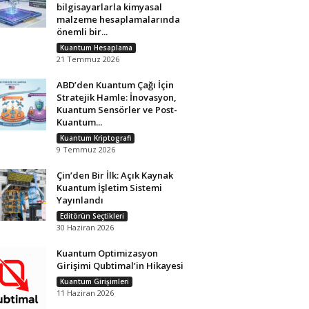
bilgisayarlarla kimyasal
malzeme hesaplamalarında
önemli bir...
Kuantum Hesaplama
21 Temmuz 2026
ABD’den Kuantum Çağı İçin
Stratejik Hamle: İnovasyon,
Kuantum Sensörler ve Post-
Kuantum...
Kuantum Kriptografi
9 Temmuz 2026
Çin’den Bir İlk: Açık Kaynak
Kuantum İşletim Sistemi
Yayınlandı
Editörün Seçtikleri
30 Haziran 2026
Kuantum Optimizasyon
Girişimi Qubtimal’in Hikayesi
Kuantum Girişimleri
11 Haziran 2026