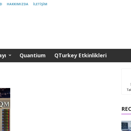
D
HAKKIMIZDA
İLETIŞIM
yı
Quantium
QTurkey Etkinlikleri
Ta
RE