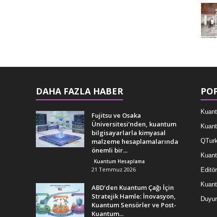
DAHA FAZLA HABER
POP
Kuant
Fujitsu ve Osaka
Üniversitesi’nden, kuantum
Kuant
bilgisayarlarla kimyasal
malzeme hesaplamalarında
QTurk
önemli bir...
Kuant
Kuantum Hesaplama
21 Temmuz 2026
Editör
Kuan
ABD’den Kuantum Çağı İçin
Stratejik Hamle: İnovasyon,
Duyur
Kuantum Sensörler ve Post-
Kuantum...