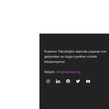
Kuantum Teknolojileri alanında yaşanan son
gelişmeleri ve özgün içerikleri sizlerle
buluşturuyoruz.
İletişim:
info@qturkey.org