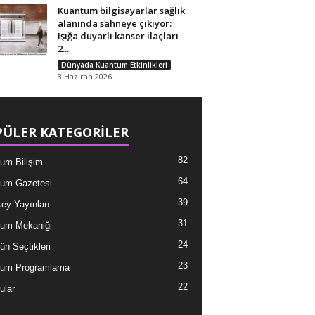
Kuantum bilgisayarlar sağlık
alanında sahneye çıkıyor:
Işığa duyarlı kanser ilaçları
2...
Dünyada Kuantum Etkinlikleri
3 Haziran 2026
ÜLER KATEGORİLER
82
um Bilişim
64
um Gazetesi
39
ey Yayınları
31
um Mekaniği
24
ün Seçtikleri
23
tum Programlama
22
ular