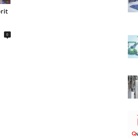
rit
0