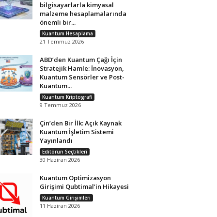
bilgisayarlarla kimyasal
malzeme hesaplamalarında
önemli bir...
Kuantum Hesaplama
21 Temmuz 2026
ABD’den Kuantum Çağı İçin
Stratejik Hamle: İnovasyon,
Kuantum Sensörler ve Post-
Kuantum...
Kuantum Kriptografi
9 Temmuz 2026
Çin’den Bir İlk: Açık Kaynak
Kuantum İşletim Sistemi
Yayınlandı
Editörün Seçtikleri
30 Haziran 2026
Kuantum Optimizasyon
Girişimi Qubtimal’in Hikayesi
Kuantum Girişimleri
11 Haziran 2026