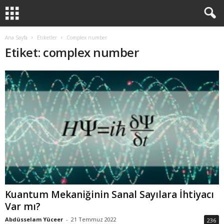
Ana Sayfa
Etiketler
Complex number
Etiket: complex number
Kuantum Mekaniğinin Sanal Sayılara İhtiyacı
Var mı?
Abdüsselam Yüceer
-
21 Temmuz 2022
236