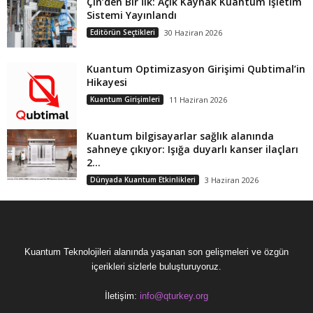
Çin’den Bir İlk: Açık Kaynak Kuantum İşletim
Sistemi Yayınlandı
Editörün Seçtikleri
30 Haziran 2026
Kuantum Optimizasyon Girişimi Qubtimal’in
Hikayesi
Kuantum Girişimleri
11 Haziran 2026
Kuantum bilgisayarlar sağlık alanında
sahneye çıkıyor: Işığa duyarlı kanser ilaçları
2...
Dünyada Kuantum Etkinlikleri
3 Haziran 2026
Kuantum Teknolojileri alanında yaşanan son gelişmeleri ve özgün
içerikleri sizlerle buluşturuyoruz.
İletişim:
info@qturkey.org