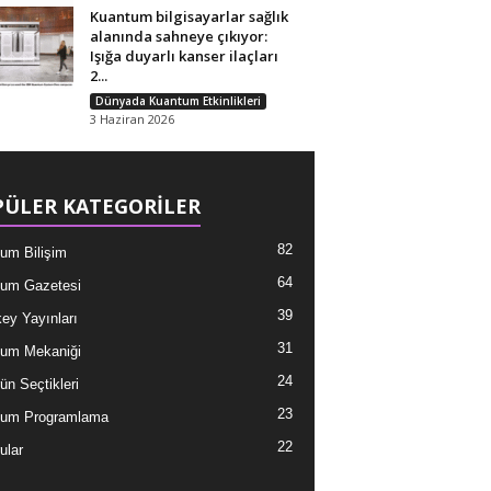
Kuantum bilgisayarlar sağlık
alanında sahneye çıkıyor:
Işığa duyarlı kanser ilaçları
2...
Dünyada Kuantum Etkinlikleri
3 Haziran 2026
ÜLER KATEGORİLER
82
um Bilişim
64
um Gazetesi
39
ey Yayınları
31
um Mekaniği
24
ün Seçtikleri
23
tum Programlama
22
ular