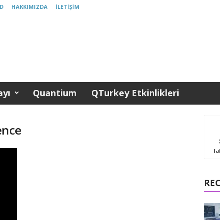
D
HAKKIMIZDA
İLETIŞIM
yı
Quantium
QTurkey Etkinlikleri
gence
Ta
RE