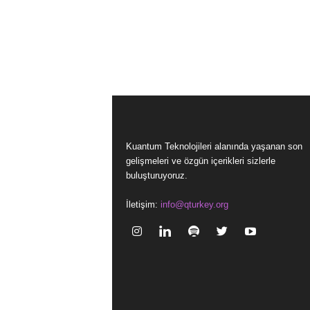
Kuantum Teknolojileri alanında yaşanan son
gelişmeleri ve özgün içerikleri sizlerle
buluşturuyoruz.
İletişim:
info@qturkey.org