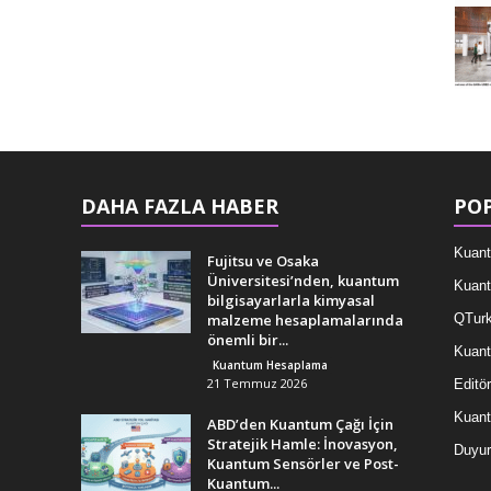
DAHA FAZLA HABER
POP
Kuant
Fujitsu ve Osaka
Üniversitesi’nden, kuantum
Kuant
bilgisayarlarla kimyasal
malzeme hesaplamalarında
QTurk
önemli bir...
Kuant
Kuantum Hesaplama
21 Temmuz 2026
Editör
Kuan
ABD’den Kuantum Çağı İçin
Stratejik Hamle: İnovasyon,
Duyur
Kuantum Sensörler ve Post-
Kuantum...