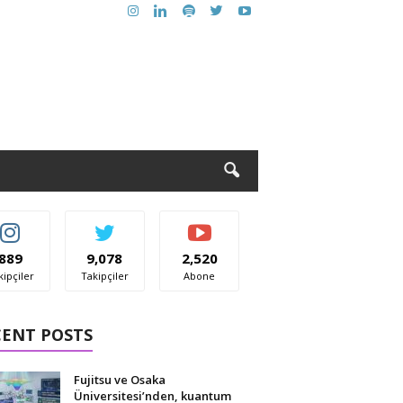
889
9,078
2,520
kipçiler
Takipçiler
Abone
CENT POSTS
Fujitsu ve Osaka
Üniversitesi’nden, kuantum