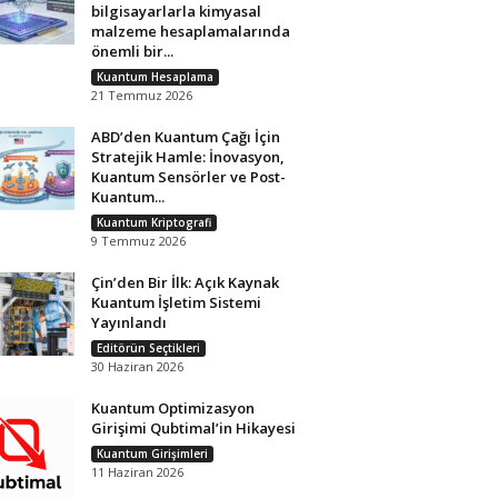
bilgisayarlarla kimyasal
malzeme hesaplamalarında
önemli bir...
Kuantum Hesaplama
21 Temmuz 2026
ABD’den Kuantum Çağı İçin
Stratejik Hamle: İnovasyon,
Kuantum Sensörler ve Post-
Kuantum...
Kuantum Kriptografi
9 Temmuz 2026
Çin’den Bir İlk: Açık Kaynak
Kuantum İşletim Sistemi
Yayınlandı
Editörün Seçtikleri
30 Haziran 2026
Kuantum Optimizasyon
Girişimi Qubtimal’in Hikayesi
Kuantum Girişimleri
11 Haziran 2026