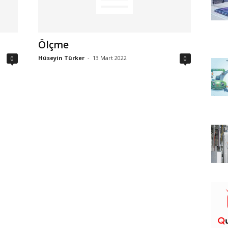
Ölçme
Hüseyin Türker
-
13 Mart 2022
0
0