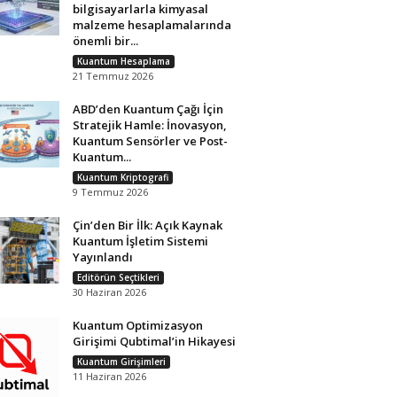
bilgisayarlarla kimyasal
malzeme hesaplamalarında
önemli bir...
Kuantum Hesaplama
21 Temmuz 2026
ABD’den Kuantum Çağı İçin
Stratejik Hamle: İnovasyon,
Kuantum Sensörler ve Post-
Kuantum...
Kuantum Kriptografi
9 Temmuz 2026
Çin’den Bir İlk: Açık Kaynak
Kuantum İşletim Sistemi
Yayınlandı
Editörün Seçtikleri
30 Haziran 2026
Kuantum Optimizasyon
Girişimi Qubtimal’in Hikayesi
Kuantum Girişimleri
11 Haziran 2026