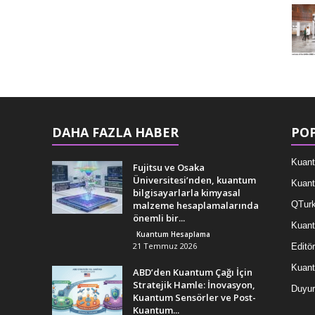
DAHA FAZLA HABER
POP
Kuant
Fujitsu ve Osaka
Üniversitesi’nden, kuantum
Kuant
bilgisayarlarla kimyasal
malzeme hesaplamalarında
QTurk
önemli bir...
Kuant
Kuantum Hesaplama
21 Temmuz 2026
Editör
Kuan
ABD’den Kuantum Çağı İçin
Stratejik Hamle: İnovasyon,
Duyur
Kuantum Sensörler ve Post-
Kuantum...