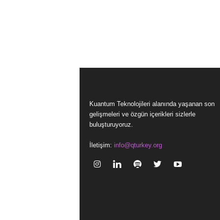
Kuantum Teknolojileri alanında yaşanan son
gelişmeleri ve özgün içerikleri sizlerle
buluşturuyoruz.
İletişim:
info@qturkey.org