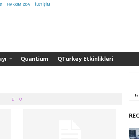
D
HAKKIMIZDA
İLETIŞIM
yı
Quantium
QTurkey Etkinlikleri
Ta
D
Ö
RE