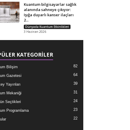
Kuantum bilgisayarlar sağlık
alanında sahneye çıkıyor:
Işığa duyarlı kanser ilaçları
2...
Dünyada Kuantum Etkinlikleri
3 Haziran 2026
ÜLER KATEGORİLER
82
um Bilişim
64
um Gazetesi
39
ey Yayınları
31
um Mekaniği
24
ün Seçtikleri
23
tum Programlama
22
ular