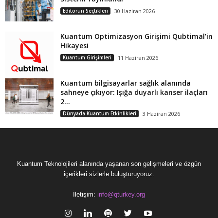
Editörün Seçtikleri
30 Haziran 2026
Kuantum Optimizasyon Girişimi Qubtimal’in
Hikayesi
Kuantum Girişimleri
11 Haziran 2026
Kuantum bilgisayarlar sağlık alanında
sahneye çıkıyor: Işığa duyarlı kanser ilaçları
2...
Dünyada Kuantum Etkinlikleri
3 Haziran 2026
Kuantum Teknolojileri alanında yaşanan son gelişmeleri ve özgün
içerikleri sizlerle buluşturuyoruz.
İletişim:
info@qturkey.org