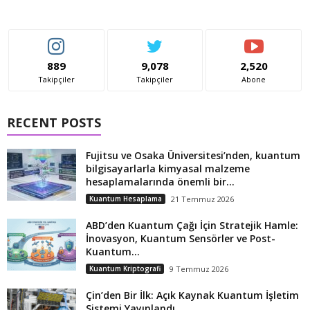
889
9,078
2,520
Takipçiler
Takipçiler
Abone
RECENT POSTS
Fujitsu ve Osaka Üniversitesi’nden, kuantum
bilgisayarlarla kimyasal malzeme
hesaplamalarında önemli bir...
Kuantum Hesaplama
21 Temmuz 2026
ABD’den Kuantum Çağı İçin Stratejik Hamle:
İnovasyon, Kuantum Sensörler ve Post-
Kuantum...
Kuantum Kriptografi
9 Temmuz 2026
Çin’den Bir İlk: Açık Kaynak Kuantum İşletim
Sistemi Yayınlandı