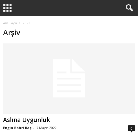
Ana Sayfa
2022
Arşiv
Aslına Uygunluk
Engin Bahri Baç
-
7 Mayıs 2022
0