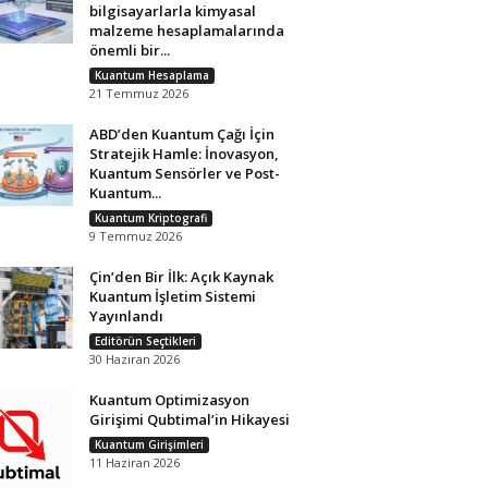
bilgisayarlarla kimyasal
malzeme hesaplamalarında
önemli bir...
Kuantum Hesaplama
21 Temmuz 2026
ABD’den Kuantum Çağı İçin
Stratejik Hamle: İnovasyon,
Kuantum Sensörler ve Post-
Kuantum...
Kuantum Kriptografi
9 Temmuz 2026
Çin’den Bir İlk: Açık Kaynak
Kuantum İşletim Sistemi
Yayınlandı
Editörün Seçtikleri
30 Haziran 2026
Kuantum Optimizasyon
Girişimi Qubtimal’in Hikayesi
Kuantum Girişimleri
11 Haziran 2026