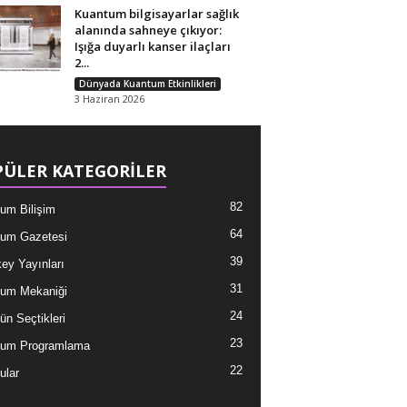
Kuantum bilgisayarlar sağlık
alanında sahneye çıkıyor:
Işığa duyarlı kanser ilaçları
2...
Dünyada Kuantum Etkinlikleri
3 Haziran 2026
ÜLER KATEGORİLER
82
um Bilişim
64
um Gazetesi
39
ey Yayınları
31
um Mekaniği
24
ün Seçtikleri
23
tum Programlama
22
ular