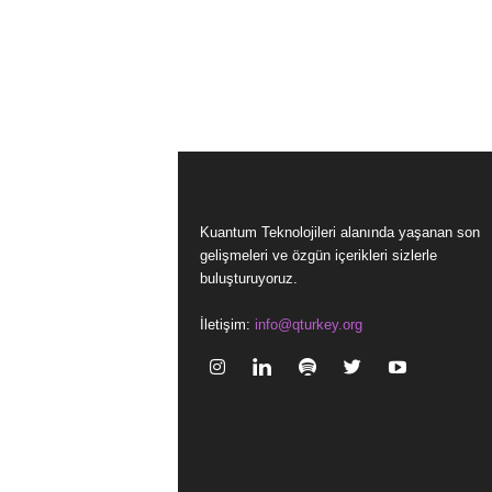
Kuantum Teknolojileri alanında yaşanan son
gelişmeleri ve özgün içerikleri sizlerle
buluşturuyoruz.
İletişim:
info@qturkey.org