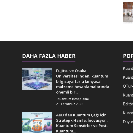
DAHA FAZLA HABER
POP
Kuant
Fujitsu ve Osaka
Üniversitesi’nden, kuantum
Kuant
bilgisayarlarla kimyasal
malzeme hesaplamalarında
QTurk
önemli bir...
Kuant
Kuantum Hesaplama
21 Temmuz 2026
Editör
Kuan
ABD’den Kuantum Çağı İçin
Stratejik Hamle: İnovasyon,
Duyur
Kuantum Sensörler ve Post-
Kuantum...