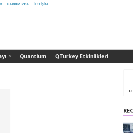
D
HAKKIMIZDA
İLETIŞIM
yı
Quantium
QTurkey Etkinlikleri
Ta
RE