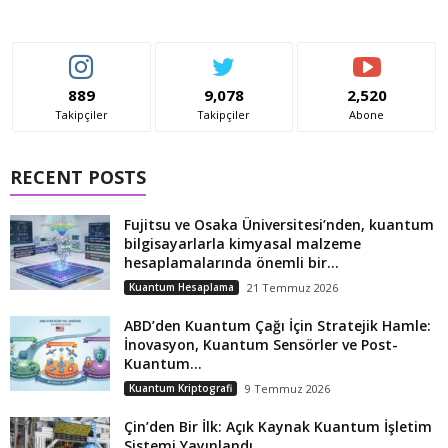
889
9,078
2,520
Takipçiler
Takipçiler
Abone
RECENT POSTS
Fujitsu ve Osaka Üniversitesi’nden, kuantum
bilgisayarlarla kimyasal malzeme
hesaplamalarında önemli bir...
Kuantum Hesaplama
21 Temmuz 2026
ABD’den Kuantum Çağı İçin Stratejik Hamle:
İnovasyon, Kuantum Sensörler ve Post-
Kuantum...
Kuantum Kriptografi
9 Temmuz 2026
Çin’den Bir İlk: Açık Kaynak Kuantum İşletim
Sistemi Yayınlandı