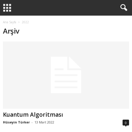
Ana Sayfa
2022
Arşiv
Kuantum Algoritması
Hüseyin Türker
-
13 Mart 2022
0