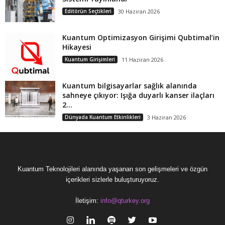
Editörün Seçtikleri
30 Haziran 2026
Kuantum Optimizasyon Girişimi Qubtimal’in
Hikayesi
Kuantum Girişimleri
11 Haziran 2026
Kuantum bilgisayarlar sağlık alanında
sahneye çıkıyor: Işığa duyarlı kanser ilaçları
2...
Dünyada Kuantum Etkinlikleri
3 Haziran 2026
Kuantum Teknolojileri alanında yaşanan son gelişmeleri ve özgün
içerikleri sizlerle buluşturuyoruz.
İletişim:
info@qturkey.org