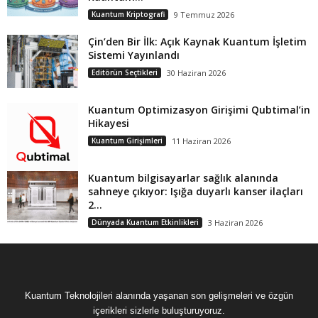
Kuantum Kriptografi
9 Temmuz 2026
Çin’den Bir İlk: Açık Kaynak Kuantum İşletim
Sistemi Yayınlandı
Editörün Seçtikleri
30 Haziran 2026
Kuantum Optimizasyon Girişimi Qubtimal’in
Hikayesi
Kuantum Girişimleri
11 Haziran 2026
Kuantum bilgisayarlar sağlık alanında
sahneye çıkıyor: Işığa duyarlı kanser ilaçları
2...
Dünyada Kuantum Etkinlikleri
3 Haziran 2026
Kuantum Teknolojileri alanında yaşanan son gelişmeleri ve özgün
içerikleri sizlerle buluşturuyoruz.