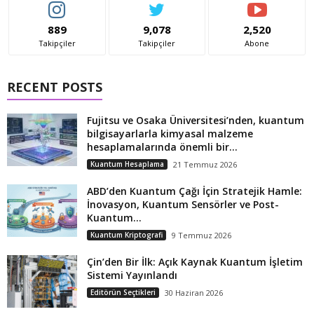
889
9,078
2,520
Takipçiler
Takipçiler
Abone
RECENT POSTS
Fujitsu ve Osaka Üniversitesi’nden, kuantum
bilgisayarlarla kimyasal malzeme
hesaplamalarında önemli bir...
Kuantum Hesaplama
21 Temmuz 2026
ABD’den Kuantum Çağı İçin Stratejik Hamle:
İnovasyon, Kuantum Sensörler ve Post-
Kuantum...
Kuantum Kriptografi
9 Temmuz 2026
Çin’den Bir İlk: Açık Kaynak Kuantum İşletim
Sistemi Yayınlandı
Editörün Seçtikleri
30 Haziran 2026