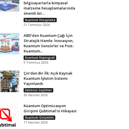
bilgisayarlarla kimyasal
malzeme hesaplamalarında
önemli bir...
Kuantum Hesaplama
21 Temmuz 2026
ABD’den Kuantum Çağı İçin
Stratejik Hamle: İnovasyon,
Kuantum Sensörler ve Post-
Kuantum...
Kuantum Kriptografi
9 Temmuz 2026
Çin’den Bir İlk: Açık Kaynak
Kuantum İşletim Sistemi
Yayınlandı
Editörün Seçtikleri
30 Haziran 2026
Kuantum Optimizasyon
Girişimi Qubtimal’in Hikayesi
Kuantum Girişimleri
11 Haziran 2026