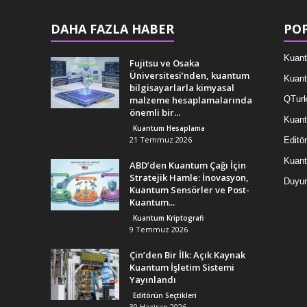
DAHA FAZLA HABER
POP
Kuant
Fujitsu ve Osaka
Üniversitesi’nden, kuantum
Kuant
bilgisayarlarla kimyasal
malzeme hesaplamalarında
QTurk
önemli bir...
Kuant
Kuantum Hesaplama
21 Temmuz 2026
Editör
Kuan
ABD’den Kuantum Çağı İçin
Stratejik Hamle: İnovasyon,
Duyur
Kuantum Sensörler ve Post-
Kuantum...
Kuantum Kriptografi
9 Temmuz 2026
Çin’den Bir İlk: Açık Kaynak
Kuantum İşletim Sistemi
Yayınlandı
Editörün Seçtikleri
30 Haziran 2026