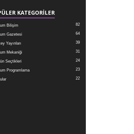
ÜLER KATEGORİLER
82
um Bilişim
64
um Gazetesi
39
ey Yayınları
31
um Mekaniği
24
ün Seçtikleri
23
tum Programlama
22
ular