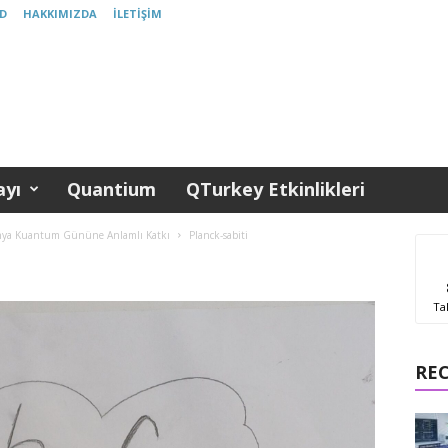
D
HAKKIMIZDA
İLETIŞIM
yı
Quantium
QTurkey Etkinlikleri
ünya Kuantum Gününe Anlamlı Katkı
Planck-sabiti
Ta
RE