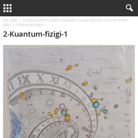
Ana Sayfa
Antalya Gülveren Anadolu Lisesi’nden Dünya Kuantum Gününe Anlamlı
Katkı
2-Kuantum-fizigi-1
2-Kuantum-fizigi-1