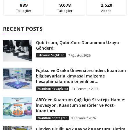
889
9,078
2,520
Takipçiler
Takipçiler
Abone
RECENT POSTS
Qubitrium, QubitCore Donanımını Uzaya
Gönderdi
Editörün Seçtikleri
7 Ağustos 2026
Fujitsu ve Osaka Üniversitesi’nden, kuantum
bilgisayarlarla kimyasal malzeme
hesaplamalarında önemli bir...
Kuantum Hesaplama
21 Temmuz 2026
ABD’den Kuantum Çağı İçin Stratejik Hamle:
İnovasyon, Kuantum Sensörler ve Post-
Kuantum...
Kuantum Kriptografi
9 Temmuz 2026
Çin’den Bir İlk: Açık Kaynak Kuantum İşletim