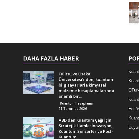
DAHA FAZLA HABER
POP
Kuant
Fujitsu ve Osaka
Üniversitesi’nden, kuantum
Kuant
bilgisayarlarla kimyasal
malzeme hesaplamalarında
QTurk
önemli bir...
Kuant
Kuantum Hesaplama
21 Temmuz 2026
Editör
Kuan
ABD’den Kuantum Çağı İçin
Stratejik Hamle: İnovasyon,
Duyur
Kuantum Sensörler ve Post-
Kuantum...