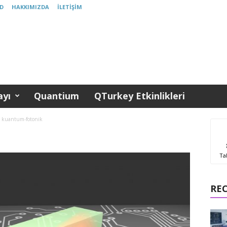
D
HAKKIMIZDA
İLETIŞIM
yı
Quantium
QTurkey Etkinlikleri
kuantum-fotonik
Ta
RE