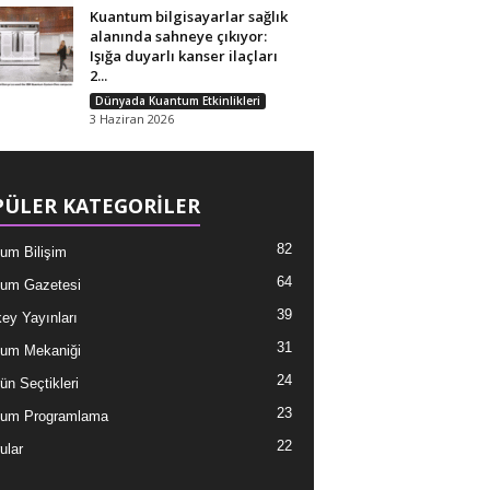
Kuantum bilgisayarlar sağlık
alanında sahneye çıkıyor:
Işığa duyarlı kanser ilaçları
2...
Dünyada Kuantum Etkinlikleri
3 Haziran 2026
ÜLER KATEGORİLER
82
um Bilişim
64
um Gazetesi
39
ey Yayınları
31
um Mekaniği
24
ün Seçtikleri
23
tum Programlama
22
ular