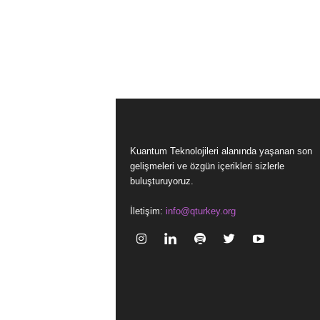
Kuantum Teknolojileri alanında yaşanan son
gelişmeleri ve özgün içerikleri sizlerle
buluşturuyoruz.
İletişim:
info@qturkey.org