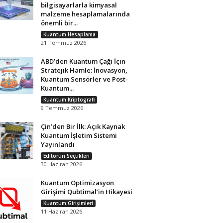
bilgisayarlarla kimyasal
malzeme hesaplamalarında
önemli bir...
Kuantum Hesaplama
21 Temmuz 2026
ABD’den Kuantum Çağı İçin
Stratejik Hamle: İnovasyon,
Kuantum Sensörler ve Post-
Kuantum...
Kuantum Kriptografi
9 Temmuz 2026
Çin’den Bir İlk: Açık Kaynak
Kuantum İşletim Sistemi
Yayınlandı
Editörün Seçtikleri
30 Haziran 2026
Kuantum Optimizasyon
Girişimi Qubtimal’in Hikayesi
Kuantum Girişimleri
11 Haziran 2026