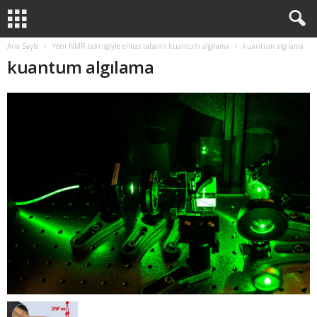
Ana Sayfa
Yeni NMR tekniğiyle elmas tabanlı kuantum algılama
kuantum algılama
kuantum algılama