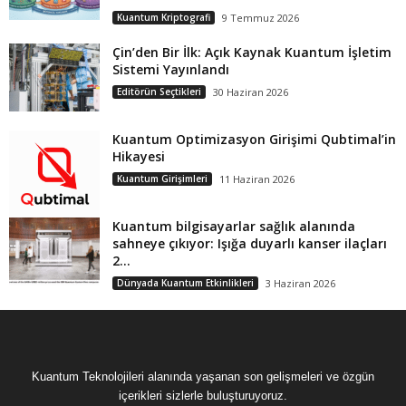
Kuantum Kriptografi
9 Temmuz 2026
Çin’den Bir İlk: Açık Kaynak Kuantum İşletim
Sistemi Yayınlandı
Editörün Seçtikleri
30 Haziran 2026
Kuantum Optimizasyon Girişimi Qubtimal’in
Hikayesi
Kuantum Girişimleri
11 Haziran 2026
Kuantum bilgisayarlar sağlık alanında
sahneye çıkıyor: Işığa duyarlı kanser ilaçları
2...
Dünyada Kuantum Etkinlikleri
3 Haziran 2026
Kuantum Teknolojileri alanında yaşanan son gelişmeleri ve özgün
içerikleri sizlerle buluşturuyoruz.