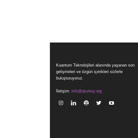
Kuantum Teknolojileri alanında yaşanan son
gelişmeleri ve özgün içerikleri sizlerle
buluşturuyoruz.
İletişim:
info@qturkey.org