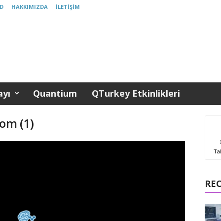
D
HAKKIMIZDA
İLETIŞIM
yı
Quantium
QTurkey Etkinlikleri
om (1)
Ta
RE