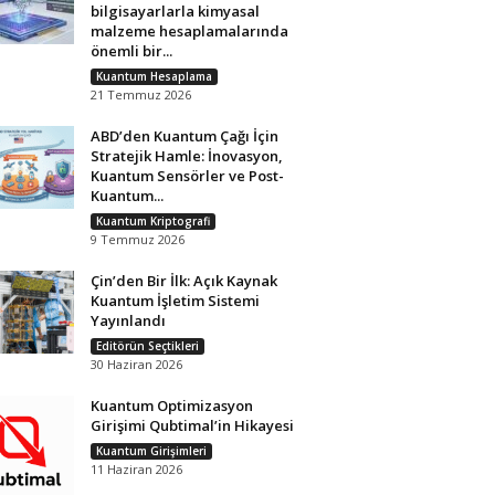
bilgisayarlarla kimyasal
malzeme hesaplamalarında
önemli bir...
Kuantum Hesaplama
21 Temmuz 2026
ABD’den Kuantum Çağı İçin
Stratejik Hamle: İnovasyon,
Kuantum Sensörler ve Post-
Kuantum...
Kuantum Kriptografi
9 Temmuz 2026
Çin’den Bir İlk: Açık Kaynak
Kuantum İşletim Sistemi
Yayınlandı
Editörün Seçtikleri
30 Haziran 2026
Kuantum Optimizasyon
Girişimi Qubtimal’in Hikayesi
Kuantum Girişimleri
11 Haziran 2026