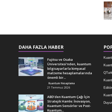
DAHA FAZLA HABER
POP
Kuant
Fujitsu ve Osaka
Üniversitesi’nden, kuantum
Kuant
bilgisayarlarla kimyasal
malzeme hesaplamalarında
QTurk
önemli bir...
Kuant
Kuantum Hesaplama
21 Temmuz 2026
Editör
Kuan
ABD’den Kuantum Çağı İçin
Stratejik Hamle: İnovasyon,
Duyur
Kuantum Sensörler ve Post-
Kuantum...