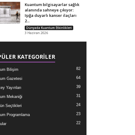
Kuantum bilgisayarlar sağlık
alanında sahneye çıkıyor:
Işığa duyarlı kanser ilaçları
2...
Dünyada Kuantum Etkinlikleri
3 Haziran 2026
ÜLER KATEGORİLER
82
um Bilişim
64
um Gazetesi
39
ey Yayınları
31
um Mekaniği
24
ün Seçtikleri
23
tum Programlama
22
ular