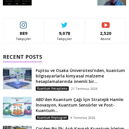
889
9,078
2,520
Takipçiler
Takipçiler
Abone
RECENT POSTS
Fujitsu ve Osaka Üniversitesi’nden, kuantum
bilgisayarlarla kimyasal malzeme
hesaplamalarında önemli bir...
Kuantum Hesaplama
21 Temmuz 2026
ABD’den Kuantum Çağı İçin Stratejik Hamle:
İnovasyon, Kuantum Sensörler ve Post-
Kuantum...
Kuantum Kriptografi
9 Temmuz 2026
Çin’den Bir İlk: Açık Kaynak Kuantum İşletim