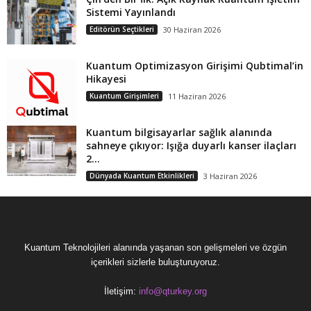
Sistemi Yayınlandı
Editörün Seçtikleri
30 Haziran 2026
Kuantum Optimizasyon Girişimi Qubtimal’in
Hikayesi
Kuantum Girişimleri
11 Haziran 2026
Kuantum bilgisayarlar sağlık alanında
sahneye çıkıyor: Işığa duyarlı kanser ilaçları
2...
Dünyada Kuantum Etkinlikleri
3 Haziran 2026
Kuantum Teknolojileri alanında yaşanan son gelişmeleri ve özgün
içerikleri sizlerle buluşturuyoruz.
İletişim:
info@qturkey.org