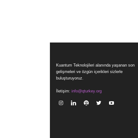
Kuantum Teknolojileri alanında yaşanan son
gelişmeleri ve özgün içerikleri sizlerle
buluşturuyoruz.
İletişim:
info@qturkey.org