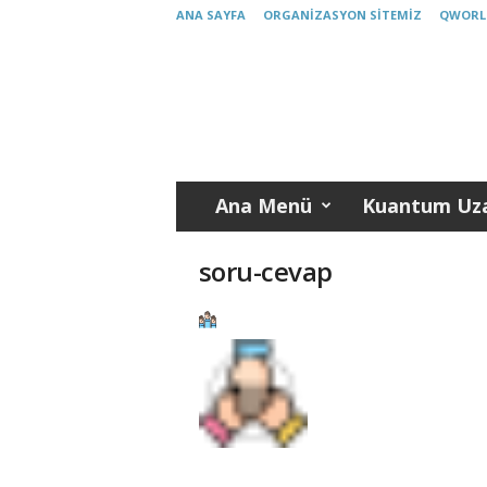
ANA SAYFA
ORGANIZASYON SITEMIZ
QWORL
K
u
a
n
t
u
m
Ana Menü
Kuantum Uza
T
ü
r
soru-cevap
k
i
y
e