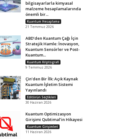
bilgisayarlarla kimyasal
malzeme hesaplamalarında
önemli bir...
Kuantum Hesaplama
21 Temmuz 2026
ABD’den Kuantum Çağı İçin
Stratejik Hamle: İnovasyon,
Kuantum Sensörler ve Post-
Kuantum...
Kuantum Kriptografi
9 Temmuz 2026
Çin’den Bir İlk: Açık Kaynak
Kuantum İşletim Sistemi
Yayınlandı
Editörün Seçtikleri
30 Haziran 2026
Kuantum Optimizasyon
Girişimi Qubtimal’in Hikayesi
Kuantum Girişimleri
11 Haziran 2026