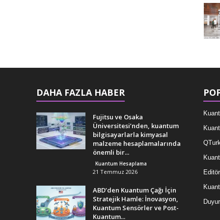
DAHA FAZLA HABER
POP
Kuant
Fujitsu ve Osaka
Üniversitesi’nden, kuantum
Kuant
bilgisayarlarla kimyasal
malzeme hesaplamalarında
QTurk
önemli bir...
Kuant
Kuantum Hesaplama
21 Temmuz 2026
Editör
Kuan
ABD’den Kuantum Çağı İçin
Stratejik Hamle: İnovasyon,
Duyur
Kuantum Sensörler ve Post-
Kuantum...