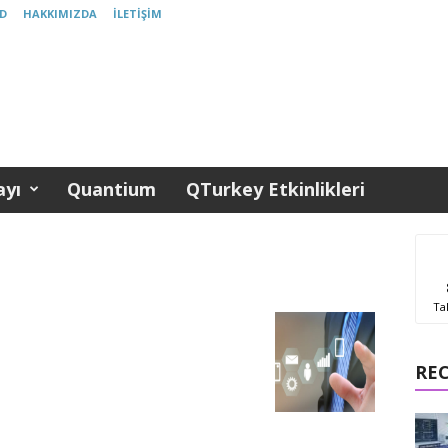
D
HAKKIMIZDA
İLETIŞIM
yı
Quantium
QTurkey Etkinlikleri
Ta
RE