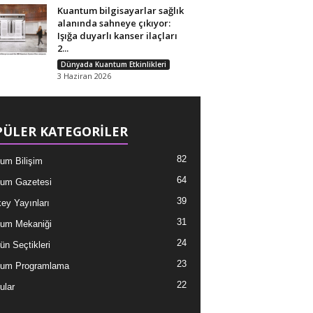
Kuantum bilgisayarlar sağlık
alanında sahneye çıkıyor:
Işığa duyarlı kanser ilaçları
2...
Dünyada Kuantum Etkinlikleri
3 Haziran 2026
ÜLER KATEGORİLER
82
um Bilişim
64
um Gazetesi
39
ey Yayınları
31
um Mekaniği
24
ün Seçtikleri
23
tum Programlama
22
ular