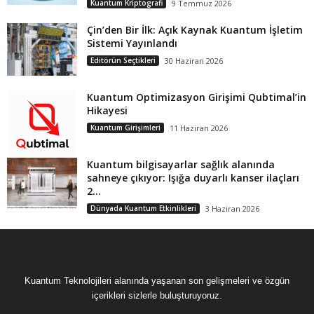
Kuantum Kriptografi
9 Temmuz 2026
Çin’den Bir İlk: Açık Kaynak Kuantum İşletim
Sistemi Yayınlandı
Editörün Seçtikleri
30 Haziran 2026
Kuantum Optimizasyon Girişimi Qubtimal’in
Hikayesi
Kuantum Girişimleri
11 Haziran 2026
Kuantum bilgisayarlar sağlık alanında
sahneye çıkıyor: Işığa duyarlı kanser ilaçları
2...
Dünyada Kuantum Etkinlikleri
3 Haziran 2026
Kuantum Teknolojileri alanında yaşanan son gelişmeleri ve özgün
içerikleri sizlerle buluşturuyoruz.