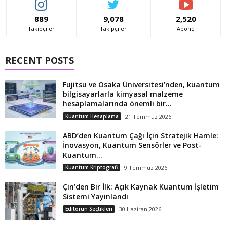
889
9,078
2,520
Takipçiler
Takipçiler
Abone
RECENT POSTS
Fujitsu ve Osaka Üniversitesi’nden, kuantum
bilgisayarlarla kimyasal malzeme
hesaplamalarında önemli bir...
Kuantum Hesaplama
21 Temmuz 2026
ABD’den Kuantum Çağı İçin Stratejik Hamle:
İnovasyon, Kuantum Sensörler ve Post-
Kuantum...
Kuantum Kriptografi
9 Temmuz 2026
Çin’den Bir İlk: Açık Kaynak Kuantum İşletim
Sistemi Yayınlandı
Editörün Seçtikleri
30 Haziran 2026