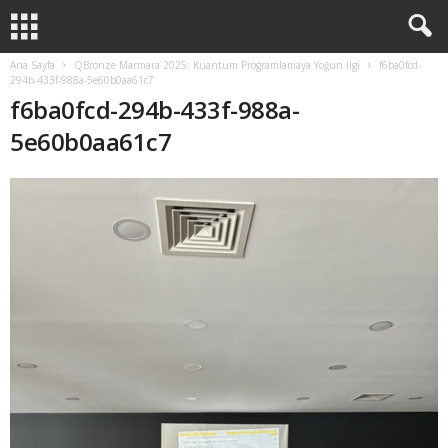
Ana Sayfa
QBronze Marmara 2025: Kuantum Programlamaya Yoğun İlgi
f6ba0fcd-
294b-433f-988a-5e60b0aa61c7
f6ba0fcd-294b-433f-988a-
5e60b0aa61c7