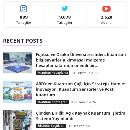
889
9,078
2,520
Takipçiler
Takipçiler
Abone
RECENT POSTS
Fujitsu ve Osaka Üniversitesi’nden, kuantum
bilgisayarlarla kimyasal malzeme
hesaplamalarında önemli bir...
Kuantum Hesaplama
21 Temmuz 2026
ABD’den Kuantum Çağı İçin Stratejik Hamle:
İnovasyon, Kuantum Sensörler ve Post-
Kuantum...
Kuantum Kriptografi
9 Temmuz 2026
Çin’den Bir İlk: Açık Kaynak Kuantum İşletim
Sistemi Yayınlandı
Editörün Seçtikleri
30 Haziran 2026