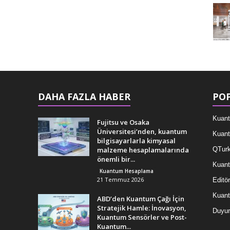
DAHA FAZLA HABER
POP
Kuant
Fujitsu ve Osaka
Üniversitesi’nden, kuantum
Kuant
bilgisayarlarla kimyasal
malzeme hesaplamalarında
QTurk
önemli bir...
Kuant
Kuantum Hesaplama
21 Temmuz 2026
Editör
Kuan
ABD’den Kuantum Çağı İçin
Stratejik Hamle: İnovasyon,
Duyur
Kuantum Sensörler ve Post-
Kuantum...