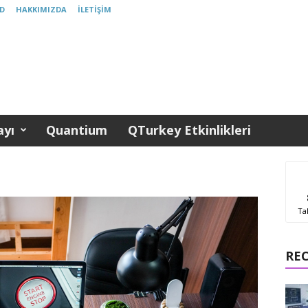
D
HAKKIMIZDA
İLETIŞIM
yı
Quantium
QTurkey Etkinlikleri
Ta
RE