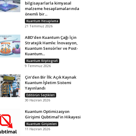
bilgisayarlarla kimyasal
malzeme hesaplamalarında
önemli bir...
Kuantum Hesaplama
21 Temmuz 2026
ABD’den Kuantum Çağı İçin
Stratejik Hamle: İnovasyon,
Kuantum Sensörler ve Post-
Kuantum...
Kuantum Kriptografi
9 Temmuz 2026
Çin’den Bir İlk: Açık Kaynak
Kuantum İşletim Sistemi
Yayınlandı
Editörün Seçtikleri
30 Haziran 2026
Kuantum Optimizasyon
Girişimi Qubtimal’in Hikayesi
Kuantum Girişimleri
11 Haziran 2026