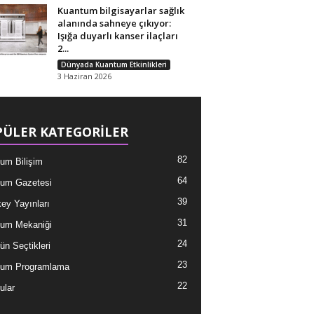
Kuantum bilgisayarlar sağlık
alanında sahneye çıkıyor:
Işığa duyarlı kanser ilaçları
2...
Dünyada Kuantum Etkinlikleri
3 Haziran 2026
ÜLER KATEGORİLER
82
um Bilişim
64
um Gazetesi
39
ey Yayınları
31
um Mekaniği
24
ün Seçtikleri
23
tum Programlama
22
ular