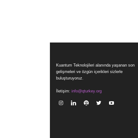
Kuantum Teknolojileri alanında yaşanan son
gelişmeleri ve özgün içerikleri sizlerle
buluşturuyoruz.
İletişim:
info@qturkey.org