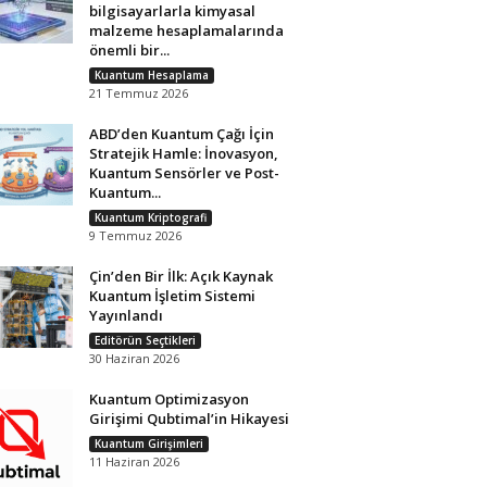
bilgisayarlarla kimyasal
malzeme hesaplamalarında
önemli bir...
Kuantum Hesaplama
21 Temmuz 2026
ABD’den Kuantum Çağı İçin
Stratejik Hamle: İnovasyon,
Kuantum Sensörler ve Post-
Kuantum...
Kuantum Kriptografi
9 Temmuz 2026
Çin’den Bir İlk: Açık Kaynak
Kuantum İşletim Sistemi
Yayınlandı
Editörün Seçtikleri
30 Haziran 2026
Kuantum Optimizasyon
Girişimi Qubtimal’in Hikayesi
Kuantum Girişimleri
11 Haziran 2026