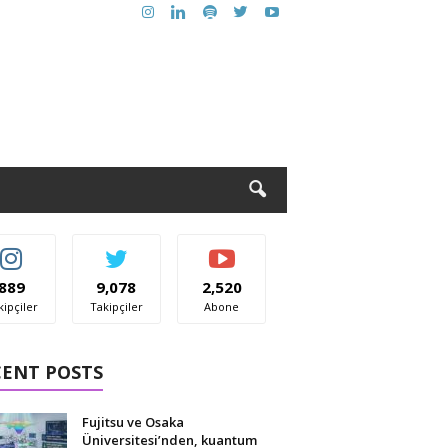
889
9,078
2,520
kipçiler
Takipçiler
Abone
CENT POSTS
Fujitsu ve Osaka
Üniversitesi’nden, kuantum