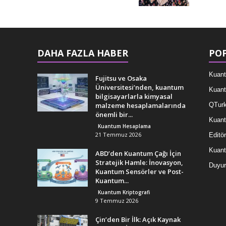
DAHA FAZLA HABER
POP
Kuant
Fujitsu ve Osaka
Üniversitesi’nden, kuantum
Kuant
bilgisayarlarla kimyasal
malzeme hesaplamalarında
QTurk
önemli bir...
Kuant
Kuantum Hesaplama
21 Temmuz 2026
Editör
Kuan
ABD’den Kuantum Çağı İçin
Stratejik Hamle: İnovasyon,
Duyur
Kuantum Sensörler ve Post-
Kuantum...
Kuantum Kriptografi
9 Temmuz 2026
Çin’den Bir İlk: Açık Kaynak