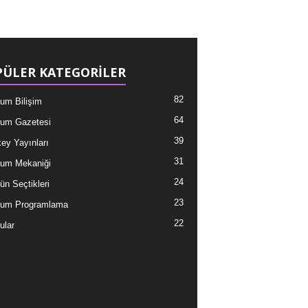
ÜLER KATEGORİLER
82
um Bilişim
64
um Gazetesi
39
ey Yayınları
31
um Mekaniği
24
ün Seçtikleri
23
tum Programlama
22
ular