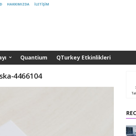
D
HAKKIMIZDA
İLETIŞIM
yı
Quantium
QTurkey Etkinlikleri
wska-4466104
Ta
RE