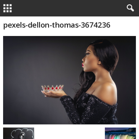
pexels-dellon-thomas-3674236