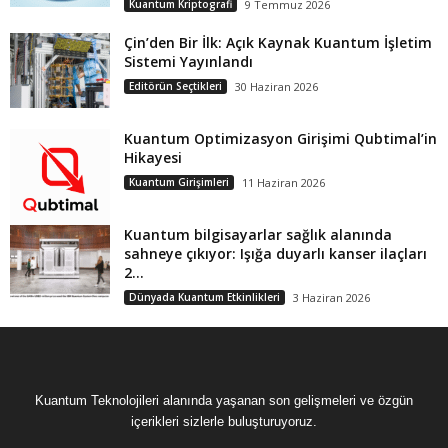
Kuantum Kriptografi
9 Temmuz 2026
Çin’den Bir İlk: Açık Kaynak Kuantum İşletim
Sistemi Yayınlandı
Editörün Seçtikleri
30 Haziran 2026
Kuantum Optimizasyon Girişimi Qubtimal’in
Hikayesi
Kuantum Girişimleri
11 Haziran 2026
Kuantum bilgisayarlar sağlık alanında
sahneye çıkıyor: Işığa duyarlı kanser ilaçları
2...
Dünyada Kuantum Etkinlikleri
3 Haziran 2026
Kuantum Teknolojileri alanında yaşanan son gelişmeleri ve özgün
içerikleri sizlerle buluşturuyoruz.