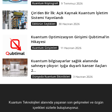
Kuantum Kriptografi
9 Temmuz 2026
Çin’den Bir İlk: Açık Kaynak Kuantum İşletim
Sistemi Yayınlandı
Editörün Seçtikleri
30 Haziran 2026
Kuantum Optimizasyon Girişimi Qubtimal’in
Hikayesi
Kuantum Girişimleri
11 Haziran 2026
Kuantum bilgisayarlar sağlık alanında
sahneye çıkıyor: Işığa duyarlı kanser ilaçları
2...
Dünyada Kuantum Etkinlikleri
3 Haziran 2026
Kuantum Teknolojileri alanında yaşanan son gelişmeleri ve özgün
içerikleri sizlerle buluşturuyoruz.