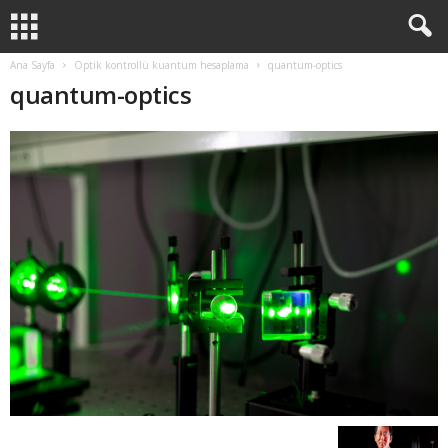
Ana Sayfa
Optik kontrollü kuantum hesaplama
quantum-optics
quantum-optics