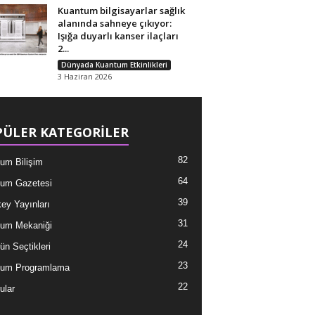
Kuantum bilgisayarlar sağlık
alanında sahneye çıkıyor:
Işığa duyarlı kanser ilaçları
2...
Dünyada Kuantum Etkinlikleri
3 Haziran 2026
ÜLER KATEGORİLER
82
um Bilişim
64
um Gazetesi
39
ey Yayınları
31
um Mekaniği
24
ün Seçtikleri
23
tum Programlama
22
ular