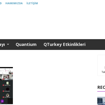
D
HAKKIMIZDA
İLETIŞIM
yı
Quantium
QTurkey Etkinlikleri
Ta
RE