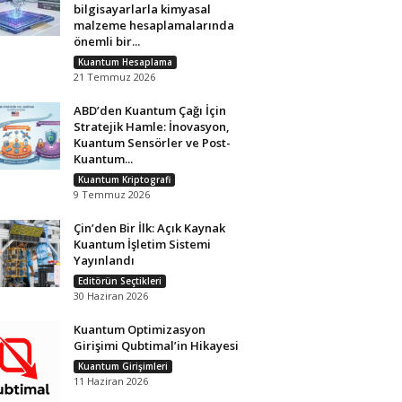
bilgisayarlarla kimyasal
malzeme hesaplamalarında
önemli bir...
Kuantum Hesaplama
21 Temmuz 2026
ABD’den Kuantum Çağı İçin
Stratejik Hamle: İnovasyon,
Kuantum Sensörler ve Post-
Kuantum...
Kuantum Kriptografi
9 Temmuz 2026
Çin’den Bir İlk: Açık Kaynak
Kuantum İşletim Sistemi
Yayınlandı
Editörün Seçtikleri
30 Haziran 2026
Kuantum Optimizasyon
Girişimi Qubtimal’in Hikayesi
Kuantum Girişimleri
11 Haziran 2026