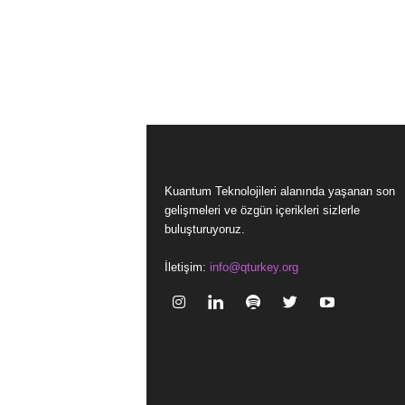
Kuantum Teknolojileri alanında yaşanan son
gelişmeleri ve özgün içerikleri sizlerle
buluşturuyoruz.
İletişim:
info@qturkey.org