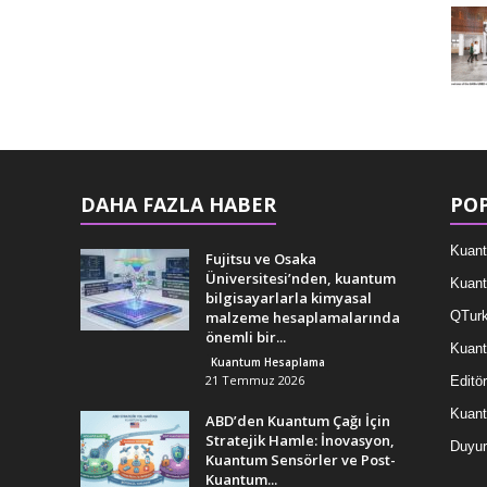
DAHA FAZLA HABER
POP
Kuant
Fujitsu ve Osaka
Üniversitesi’nden, kuantum
Kuant
bilgisayarlarla kimyasal
malzeme hesaplamalarında
QTurk
önemli bir...
Kuant
Kuantum Hesaplama
21 Temmuz 2026
Editör
Kuan
ABD’den Kuantum Çağı İçin
Stratejik Hamle: İnovasyon,
Duyur
Kuantum Sensörler ve Post-
Kuantum...